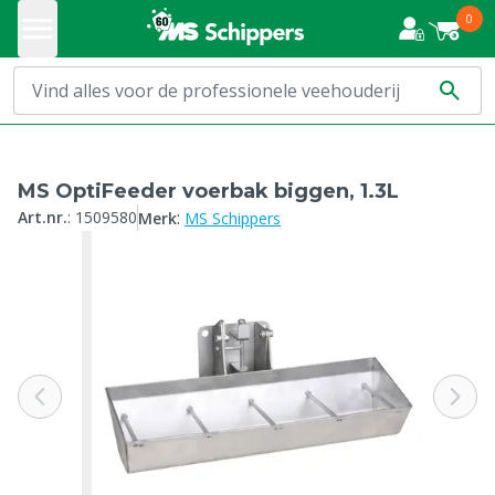
0
MS OptiFeeder voerbak biggen, 1.3L
:
Art.nr.
:
1509580
Merk
MS Schippers