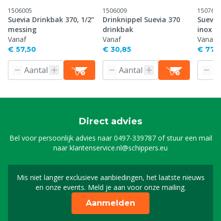
1506005
1506009
150762
Suevia Drinkbak 370, 1/2”
Drinknippel Suevia 370
Suevia
messing
drinkbak
inox
Vanaf
Vanaf
Vanaf
€ 57,50
€ 30,85
€ 77,
Direct advies
Bel voor persoonlijk advies naar
0497-339787
of stuur een mail
naar
klantenservice.nl@schippers.eu
Mis niet langer exclusieve aanbiedingen, het laatste nieuws
Schrijf je in voor onze n
en onze events. Meld je aan voor onze mailing.
Aanmelden