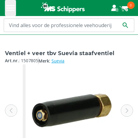
0
Ventiel + veer tbv Suevia staafventiel
:
Art.nr.
:
1507805
Merk
Suevia