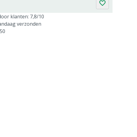
oor klanten: 7,8/10
vandaag verzonden
250