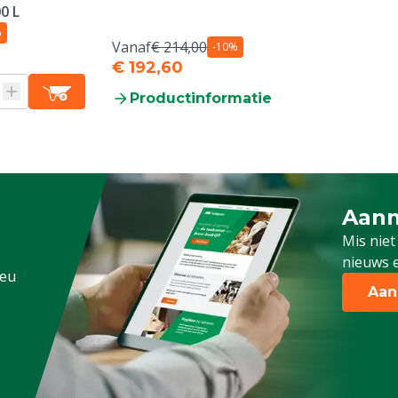
0 L
%
Vanaf
€ 214,00
-10%
€ 192,60
Productinformatie
Aanm
Schrijf
Mis niet
nieuws e
.eu
Aan