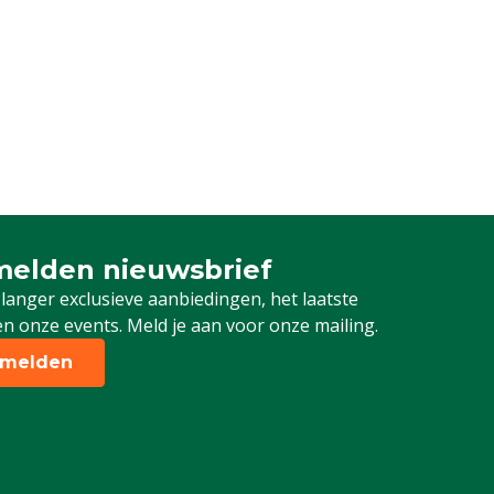
elden nieuwsbrief
 je in voor onze nieuwsbrief
 langer exclusieve aanbiedingen, het laatste
n onze events. Meld je aan voor onze mailing.
melden