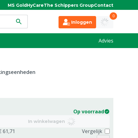
MS Gold
HyCare
The Schippers Group
Contact
0
Inloggen
Advies
kkingseenheden
Op voorraad
In winkelwagen
€ 61,71
Vergelijk