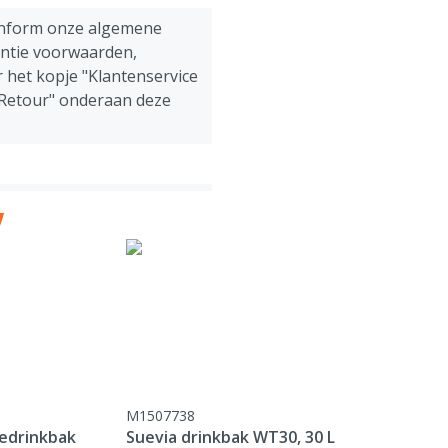
onform onze algemene
antie voorwaarden,
 het kopje "Klantenservice
 Retour" onderaan deze
)
aad
M1507738
edrinkbak
Suevia drinkbak WT30, 30 L