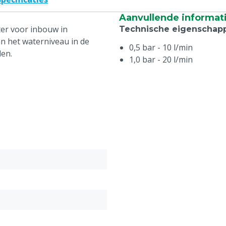
Aanvullende informat
ter voor inbouw in
Technische eigenschap
an het waterniveau in de
0,5 bar - 10 l/min
en.
1,0 bar - 20 l/min