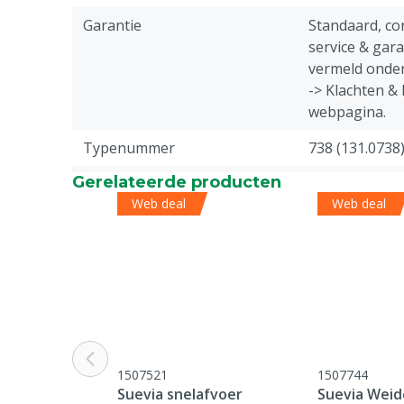
Garantie
Standaard, c
service & gar
vermeld onder
-> Klachten &
webpagina.
Typenummer
738 (131.0738
Gerelateerde producten
Aansluiting
3/4" Buitendr
Web deal
Web deal
1507521
1507744
Suevia snelafvoer
Suevia Weid