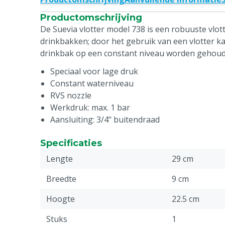
Productomschrijving
De Suevia vlotter model 738 is een robuuste vlot
drinkbakken; door het gebruik van een vlotter k
drinkbak op een constant niveau worden gehoud
Speciaal voor lage druk
Constant waterniveau
RVS nozzle
Werkdruk: max. 1 bar
Aansluiting: 3/4" buitendraad
Specificaties
Lengte
29 cm
Breedte
9 cm
Hoogte
22.5 cm
Stuks
1