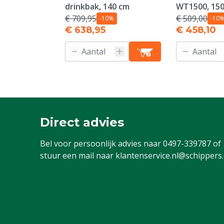
drinkbak, 140 cm
WT1500, 150
€ 709,95
€ 509,00
-10%
-10
€ 638,95
€ 458,10
Direct advies
Bel voor persoonlijk advies naar
0497-339787
of
stuur een mail naar
klantenservice.nl@schippers