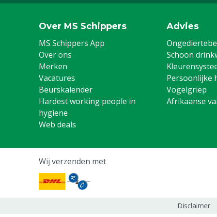
Over MS Schippers
Advies
MS Schippers App
Ongediertebes
Over ons
Schoon drink
Merken
Kleurensyste
Vacatures
Persoonlijke 
Beurskalender
Vogelgriep
Hardest working people in
Afrikaanse v
hygiene
Web deals
Wij verzenden met
Disclaimer