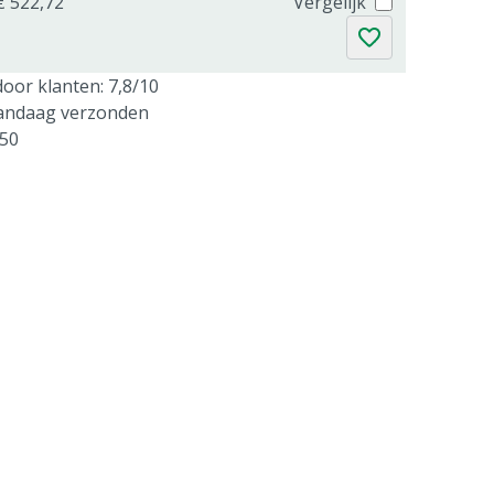
€ 522,72
Vergelijk
oor klanten: 7,8/10
vandaag verzonden
250