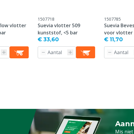
1507718
1507785
low vlotter
Suevia vlotter 509
Suevia Beves
bar
kunststof, <5 bar
voor vlotter
onform onze algemene
€ 33,60
€ 11,70
antie voorwaarden,
 het kopje "Klantenservice
 Retour" onderaan deze
pen, Geiten
ordt speciaal voor u
 na bestelling niet meer
Aanm
Schrijf
f na ontvangst
Mis niet
d worden.