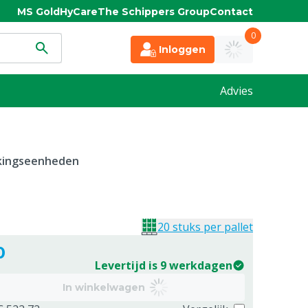
MS Gold
HyCare
The Schippers Group
Contact
0
Inloggen
Advies
kkingseenheden
20 stuks per pallet
0
Levertijd is 9 werkdagen
In winkelwagen