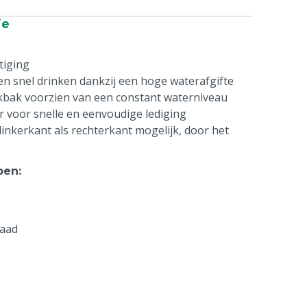
ie
tiging
en snel drinken dankzij een hoge waterafgifte
inkbak voorzien van een constant waterniveau
r voor snelle en eenvoudige lediging
linkerkant als rechterkant mogelijk, door het
pen
:
raad