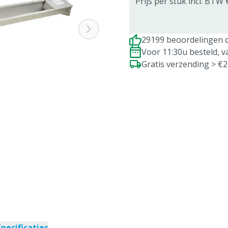
Prijs per stuk incl. BTW 
29199 beoordelingen d
Voor 11:30u besteld, 
Gratis verzending > €
Specificaties