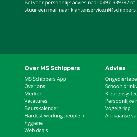
Bel voor persoonlijk advies naar
0497-339787
of
stuur een mail naar
klantenservice.nl@schippers
Kleur
Grijs
Over MS Schippers
Advies
MS Schippers App
Ongediertebes
Over ons
Schoon drink
Merken
Kleurensyste
Vacatures
Persoonlijke 
Beurskalender
Vogelgriep
Hardest working people in
Afrikaanse v
hygiene
Web deals