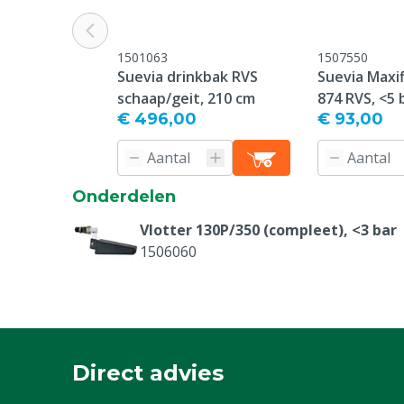
Inclusief watertoevoer
Ja
1501063
1507550
Diercapaciteit
80
Suevia drinkbak RVS
Suevia Maxif
schaap/geit, 210 cm
874 RVS, <5 
Garantie
Standaard, c
€ 496,00
€ 93,00
service & gar
vermeld onder
-> Klachten &
webpagina.
Onderdelen
Type watertoevoer
Vlotter
Vlotter 130P/350 (compleet), <3 bar
1506060
Plaatsing
Muur
Diergroep
Rundvee, Scha
Reden niet retourneren
Dit product w
besteld en kan
Direct advies
geannuleerd o
geretourneer