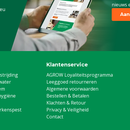
nieuws e
.eu
Aan
Klantenservice
trijding
AGROW Loyaliteitsprogramma
water
Leeggoed retourneren
em
Algemene voorwaarden
hygiëne
Bestellen & Betalen
Klachten & Retour
arkenspest
Privacy & Veiligheid
Contact