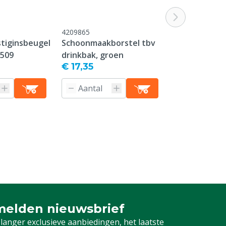
4209865
tiginsbeugel
Schoonmaakborstel tbv
 509
drinkbak, groen
€ 17,35
elden nieuwsbrief
 je in voor onze nieuwsbrief
 langer exclusieve aanbiedingen, het laatste