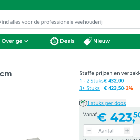
Overige
Deals
Nieuw
 cm
Staffelprijzen en verpa
1 - 2 Stuks
€ 432,00
3+ Stuks
€ 423,50
-2%
1 stuks per doos
€
423,
5
Vanaf