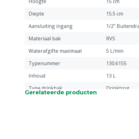
Hoogte
15 cm
Diepte
15.5 cm
Aansluiting ingang
1/2" Buitendr
Materiaal bak
RVS
Waterafgifte maximaal
5 L/min
Typenummer
130.6155
Inhoud
13 L
Type drinkbak
Drinktrog
Gerelateerde producten
Stuks
1
Snelafvoer
Ja
Aantal drinkplaatsen
4
Materiaal watervoorziening
RVS, Kunststo