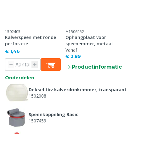
1502405
M1506252
Kalverspeen met ronde
Ophangplaat voor
perforatie
speenemmer, metaal
Vanaf
€ 1,46
€ 2,89
Productinformatie
Onderdelen
Deksel tbv kalverdrinkemmer, transparant
1502008
Speenkoppeling Basic
1507459
Kalverspeen cilinder rood, 100 mm