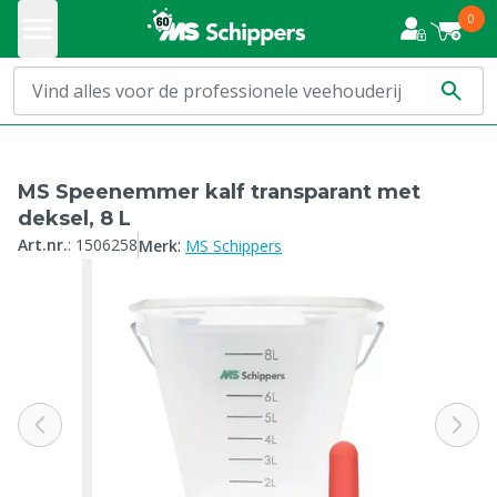
0
MS Speenemmer kalf transparant met
deksel, 8 L
:
Art.nr.
:
1506258
Merk
MS Schippers