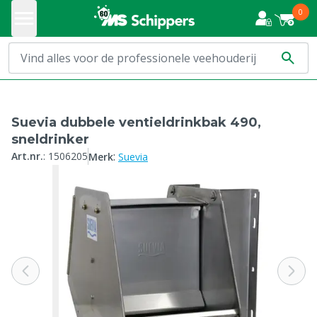
0
Suevia dubbele ventieldrinkbak 490,
sneldrinker
:
Art.nr.
:
1506205
Merk
Suevia