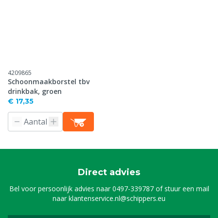
4209865
Schoonmaakborstel tbv
drinkbak, groen
€ 17,35
Direct advies
Bel voor persoonlijk advies naar
0497-339787
of stuur een mail
naar
klantenservice.nl@schippers.eu