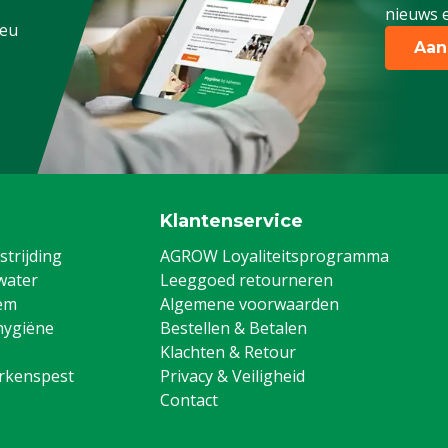
nieuws e
.eu
Aan
Klantenservice
trijding
AGROW Loyaliteitsprogramma
water
Leeggoed retourneren
em
Algemene voorwaarden
hygiëne
Bestellen & Betalen
Klachten & Retour
arkenspest
Privacy & Veiligheid
Contact