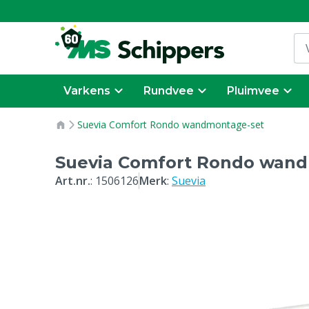
Varkens
Rundvee
Pluimvee
Suevia Comfort Rondo wandmontage-set
Suevia Comfort Rondo wan
Art.nr.
:
1506126
Merk
:
Suevia