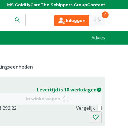
MS Gold
HyCare
The Schippers Group
Contact
0
Inloggen
Advies
kkingseenheden
Levertijd is 10 werkdagen
In winkelwagen
€ 292,22
Vergelijk