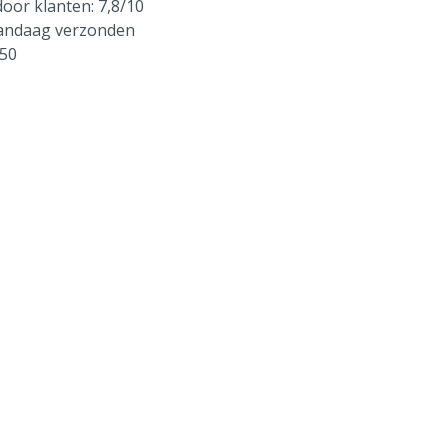
oor klanten: 7,8/10
vandaag verzonden
250