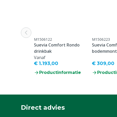
M1506122
M1506223
Suevia Comfort Rondo
Suevia Com
drinkbak
bodemmontag
Vanaf
strips)
€ 1.193,00
€ 309,00
Productinformatie
Producti
Direct advies