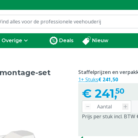
Overige
Deals
Nieuw
dmontage-set
Staffelprijzen en verpa
1+ Stuks
€ 241,50
€
241,
50
Prijs per stuk incl. BTW 