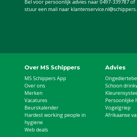
Bel voor persoonlijk advies naar
0497-339787
of
stuur een mail naar
klantenservice.nl@schippers
Over MS Schippers
Advies
MS Schippers App
Ongediertebes
Over ons
Schoon drink
Merken
Kleurensyste
Vacatures
Persoonlijke 
Beurskalender
Vogelgriep
Hardest working people in
Afrikaanse v
hygiene
Web deals