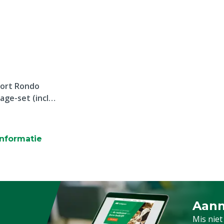
fort Rondo
e-set (incl.
nformatie
Aanm
Schrijf
Mis niet