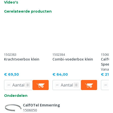
Video's
Gerelateerde producten
1502383
1502384
150604
Krachtvoerbox klein
Combi-voederbox klein
CalfOT
Speen
Solide
Vanaf
€ 69,50
€ 64,00
€ 21,0
Onderdelen
CalfOTel Emmerring
1506050