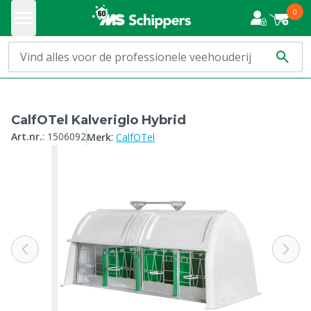
0
CalfOTel Kalveriglo Hybrid
:
Art.nr.
:
1506092
Merk
CalfOTel