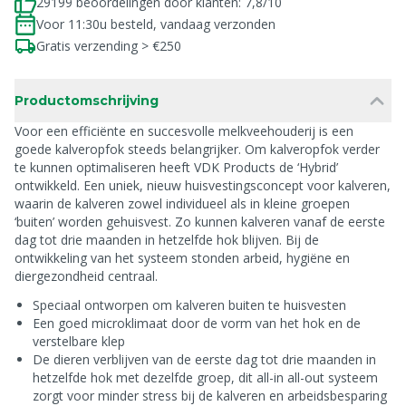
29199 beoordelingen door klanten: 7,8/10
Voor 11:30u besteld, vandaag verzonden
Gratis verzending > €250
Productomschrijving
Voor een efficiënte en succesvolle melkveehouderij is een
goede kalveropfok steeds belangrijker. Om kalveropfok verder
te kunnen optimaliseren heeft VDK Products de ‘Hybrid’
ontwikkeld. Een uniek, nieuw huisvestingsconcept voor kalveren,
waarin de kalveren zowel individueel als in kleine groepen
‘buiten’ worden gehuisvest. Zo kunnen kalveren vanaf de eerste
dag tot drie maanden in hetzelfde hok blijven. Bij de
ontwikkeling van het systeem stonden arbeid, hygiëne en
diergezondheid centraal.
Speciaal ontworpen om kalveren buiten te huisvesten
Een goed microklimaat door de vorm van het hok en de
verstelbare klep
De dieren verblijven van de eerste dag tot drie maanden in
hetzelfde hok met dezelfde groep, dit all-in all-out systeem
zorgt voor minder stress bij de kalveren en arbeidsbesparing