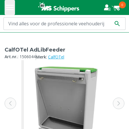
0
CalfOTel AdLibFeeder
:
Art.nr.
:
1506044
Merk
CalfOTel