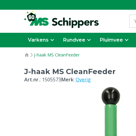
Varkens
Rundvee
Pluimvee
J-haak MS CleanFeeder
J-haak MS CleanFeeder
Art.nr.
:
1505573
Merk
:
Overig