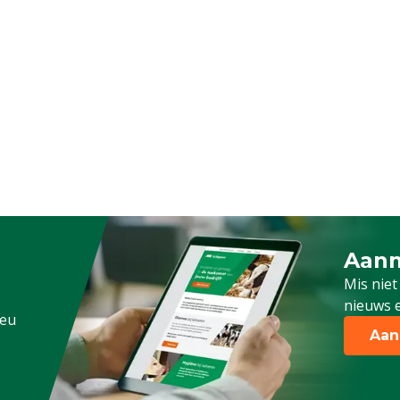
Aanm
Schrijf
Mis niet
nieuws e
.eu
Aan