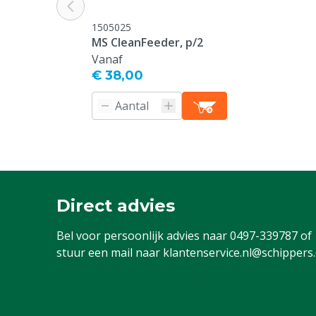
1505025
MS CleanFeeder, p/2
Vanaf
€ 38,00
Direct advies
Bel voor persoonlijk advies naar
0497-339787
of
stuur een mail naar
klantenservice.nl@schippers