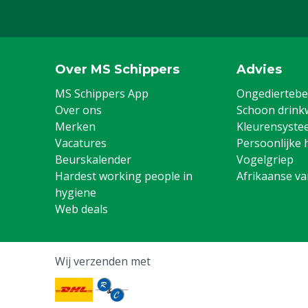
Over MS Schippers
Advies
MS Schippers App
Ongediertebes
Over ons
Schoon drink
Merken
Kleurensyste
Vacatures
Persoonlijke 
Beurskalender
Vogelgriep
Hardest working people in
Afrikaanse v
hygiene
Web deals
Wij verzenden met