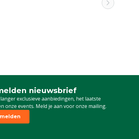
elden nieuwsbrief
 je in voor onze nieuwsbrief
 langer exclusieve aanbiedingen, het laatste
n onze events. Meld je aan voor onze mailing.
melden