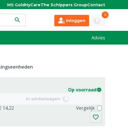
MS Gold
HyCare
The Schippers Group
Contact
0
Inloggen
Advies
kkingseenheden
Op voorraad
In winkelwagen
€ 14,22
Vergelijk