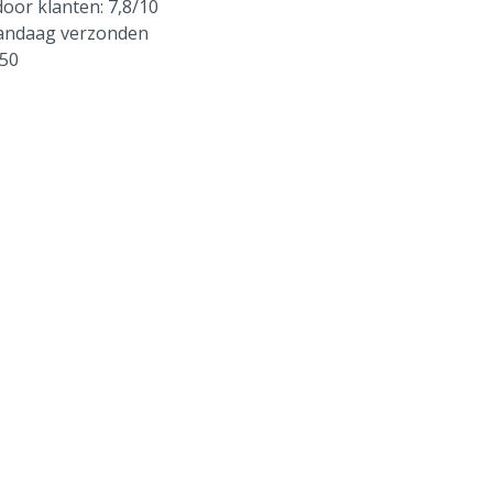
oor klanten: 7,8/10
vandaag verzonden
250