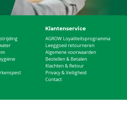
Klantenservice
trijding
AGROW Loyaliteitsprogramma
water
Leeggoed retourneren
em
Algemene voorwaarden
hygiëne
Bestellen & Betalen
Klachten & Retour
arkenspest
Privacy & Veiligheid
Contact