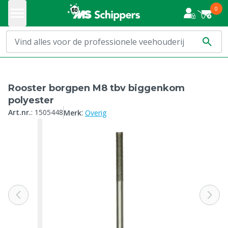
0
Rooster borgpen M8 tbv biggenkom
polyester
:
Art.nr.
:
1505448
Merk
Overig