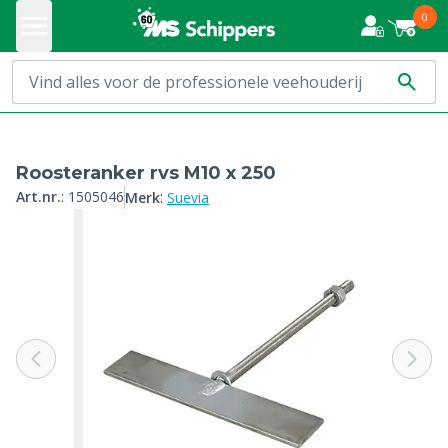
0
Roosteranker rvs M10 x 250
:
Art.nr.
:
1505046
Merk
Suevia