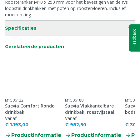
Roosteranker M10 x 250 mm voor het bevestigen van de rvs
loopstal drinkbakken met poten op roostervloeren. Inclusief
moer en ring.
Specificaties
Feedback
Gerelateerde producten
M1506122
M1506180
M15062
Suevia Comfort Rondo
Suevia Vlakkantelbare
Suevia
drinkbak
drinkbak, roestvijstaal
bodemm
Vanaf
Vanaf
strips)
€ 1.193,00
€ 982,50
€ 309
Productinformatie
Productinformatie
Pr