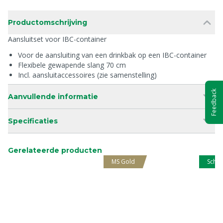
Productomschrijving
Aansluitset voor IBC-container
Voor de aansluiting van een drinkbak op een IBC-container
Flexibele gewapende slang 70 cm
Incl. aansluitaccessoires (zie samenstelling)
Feedback
Aanvullende informatie
Specificaties
Gerelateerde producten
MS Gold
Schip