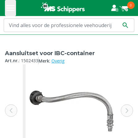
0
Aansluitset voor IBC-container
:
Art.nr.
:
1502433
Merk
Overig