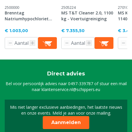
2500000
2505224
270105
Brenntag
MS T&T Cleaner 2.0, 1100
MS Ket
Natriumhypochloriet
kg - Voertuigreiniging
1140 k
12,5%, 1150 kg
€ 1.003,00
€ 7.355,50
€ 3.4
Direct advies
Bel voor persoonlijk advies naar
0497-339787
of stuur een mail
naar
klantenservice.nl@schippers.eu
Mis niet langer exclusieve aanbiedingen, het laatste nieuws
Schrijf je in voor onze n
en onze events. Meld je aan voor onze mailing.
Aanmelden