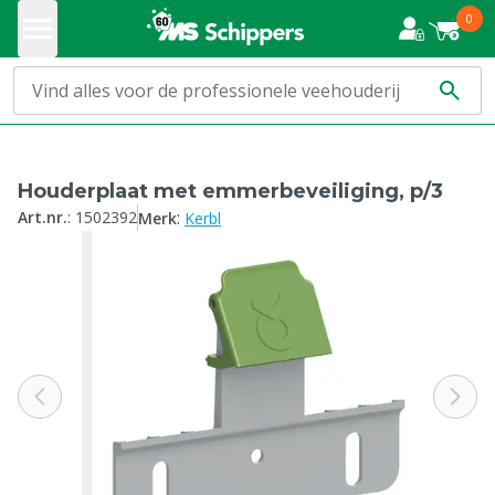
0
Houderplaat met emmerbeveiliging, p/3
:
Art.nr.
:
1502392
Merk
Kerbl