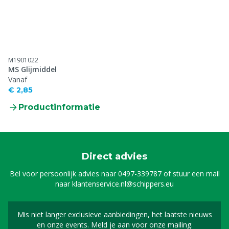
M1901022
MS Glijmiddel
Vanaf
€ 2,85
Productinformatie
Direct advies
Bel voor persoonlijk advies naar
0497-339787
of stuur een mail
naar
klantenservice.nl@schippers.eu
Mis niet langer exclusieve aanbiedingen, het laatste nieuws
Schrijf je in voor onze n
en onze events. Meld je aan voor onze mailing.