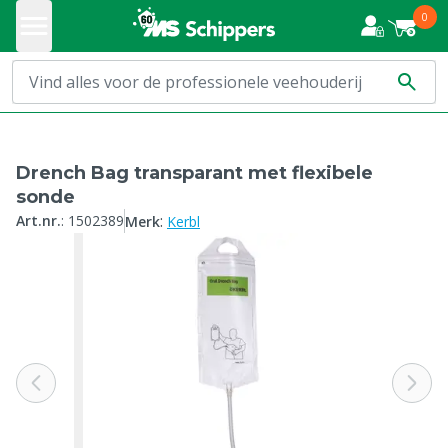
0
Drench Bag transparant met flexibele
sonde
:
Art.nr.
:
1502389
Merk
Kerbl