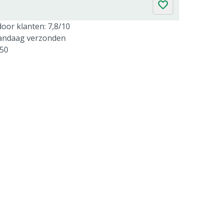
oor klanten: 7,8/10
vandaag verzonden
250