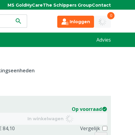
MS Gold
HyCare
The Schippers Group
Contact
0
Inloggen
Advies
kkingseenheden
Op voorraad
In winkelwagen
€ 84,10
Vergelijk