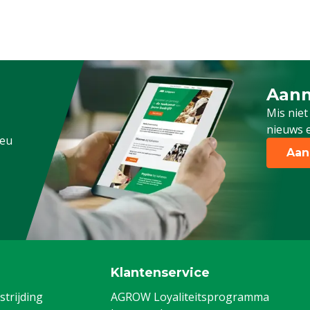
Aanm
Schrijf
Mis niet
nieuws e
.eu
Aan
Klantenservice
trijding
AGROW Loyaliteitsprogramma