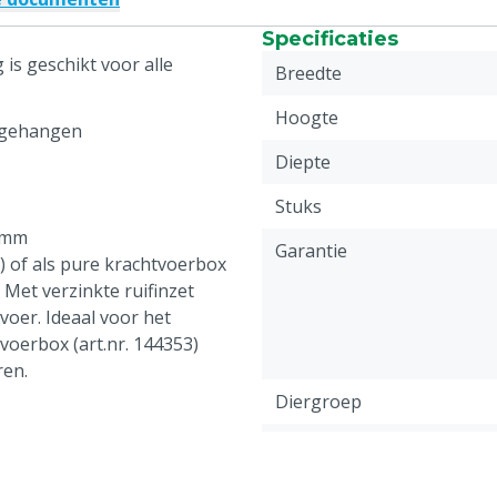
Specificaties
is geschikt voor alle
Breedte
Hoogte
n gehangen
Diepte
Stuks
0 mm
Garantie
) of als pure krachtvoerbox
 Met verzinkte ruifinzet
oer. Ideaal voor het
voerbox (art.nr. 144353)
ren.
Diergroep
Specifieke diergroep
Inhoud