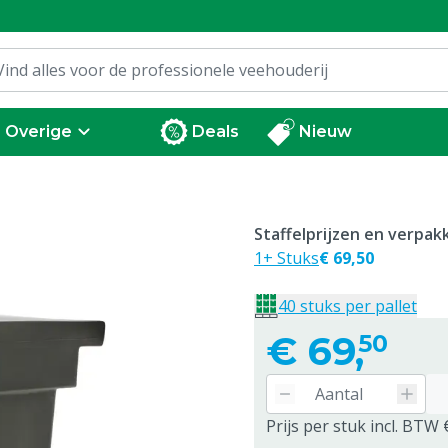
Overige
Deals
Nieuw
Staffelprijzen en verpa
1+ Stuks
€ 69,50
40 stuks per pallet
€
69,
50
Prijs per stuk incl. BTW 