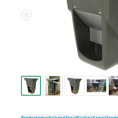
Productomschrijving
Specificaties
Aanvullend