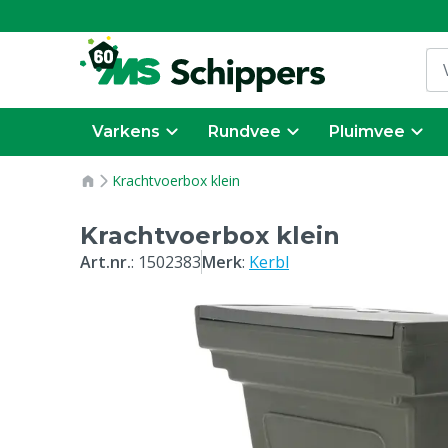
Varkens
Rundvee
Pluimvee
Krachtvoerbox klein
Krachtvoerbox klein
Art.nr.
:
1502383
Merk
:
Kerbl