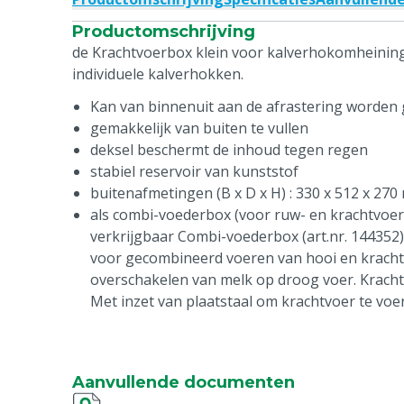
Productomschrijving
de Krachtvoerbox klein voor kalverhokomheining 
individuele kalverhokken.
Kan van binnenuit aan de afrastering worde
gemakkelijk van buiten te vullen
deksel beschermt de inhoud tegen regen
stabiel reservoir van kunststof
buitenafmetingen (B x D x H) : 330 x 512 x 27
als combi-voederbox (voor ruw- en krachtvoer
verkrijgbaar Combi-voederbox (art.nr. 144352)
voor gecombineerd voeren van hooi en krachtv
overschakelen van melk op droog voer. Kracht
Met inzet van plaatstaal om krachtvoer te voe
Aanvullende documenten