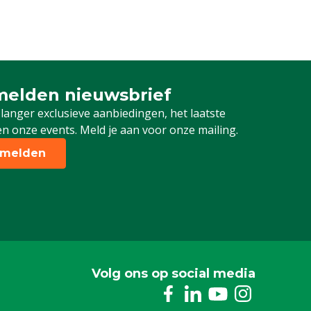
elden nieuwsbrief
 je in voor onze nieuwsbrief
 langer exclusieve aanbiedingen, het laatste
n onze events. Meld je aan voor onze mailing.
melden
Volg ons op social media