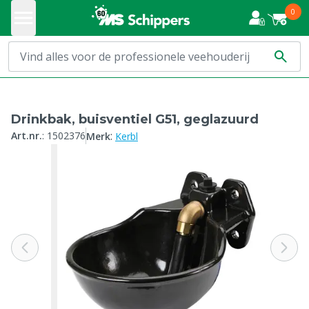
0
Drinkbak, buisventiel G51, geglazuurd
:
Art.nr.
:
1502376
Merk
Kerbl