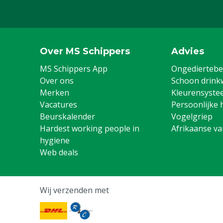
Over MS Schippers
Advies
MS Schippers App
Ongediertebes
Over ons
Schoon drink
Merken
Kleurensyste
Vacatures
Persoonlijke 
Beurskalender
Vogelgriep
Hardest working people in
Afrikaanse v
hygiene
Web deals
Wij verzenden met