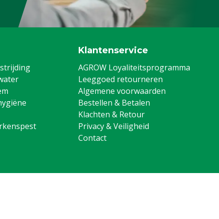
Klantenservice
trijding
AGROW Loyaliteitsprogramma
water
Leeggoed retourneren
em
Algemene voorwaarden
hygiëne
Bestellen & Betalen
Klachten & Retour
arkenspest
Privacy & Veiligheid
Contact