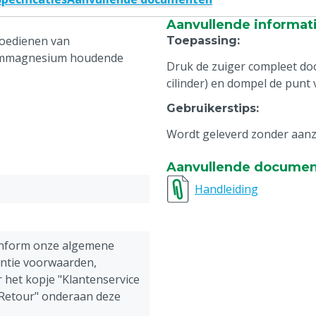
Aanvullende informat
toedienen van
Toepassing
:
iummagnesium houdende
Druk de zuiger compleet doo
cilinder) en dompel de punt 
Gebruikerstips
:
Wordt geleverd zonder aan
Aanvullende docume
Handleiding
onform onze algemene
antie voorwaarden,
 het kopje "Klantenservice
 Retour" onderaan deze