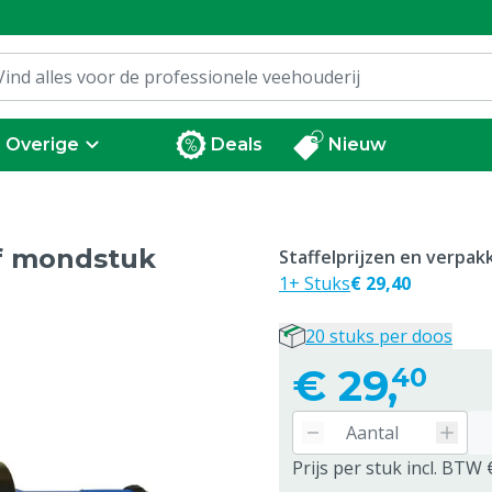
Overige
Deals
Nieuw
ef mondstuk
Staffelprijzen en verpa
1+ Stuks
€ 29,40
20 stuks per doos
€
29,
40
Prijs per stuk incl. BTW 