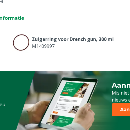
50
nformatie
Zuigerring voor Drench gun, 300 ml
M1409997
Aanm
Schrijf
Mis niet
nieuws e
.eu
Aan