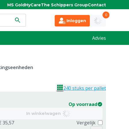
MS Gold
HyCare
The Schippers Group
Contact
0
Inloggen
Advies
kkingseenheden
240 stuks per pallet
Op voorraad
In winkelwagen
€ 35,57
Vergelijk