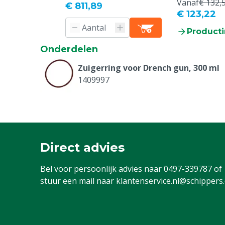
Vanaf
€ 132,
€ 811,89
€ 123,22
Producti
Onderdelen
Zuigerring voor Drench gun, 300 ml
1409997
Direct advies
Bel voor persoonlijk advies naar
0497-339787
of
stuur een mail naar
klantenservice.nl@schippers