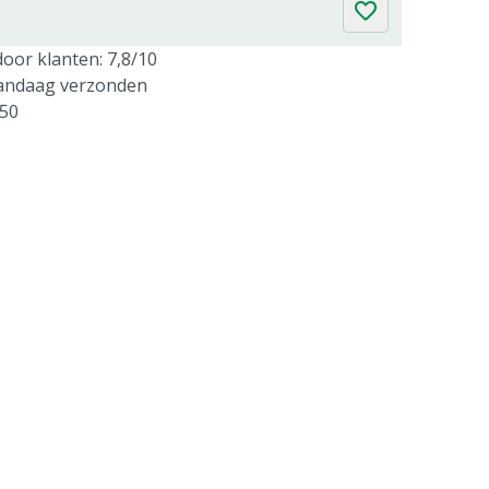
oor klanten: 7,8/10
vandaag verzonden
250