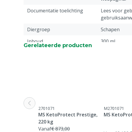
Documentatie toelichting
Lees voor gebr
gebruiksaanwi
Diergroep
Schapen
Inhoud
300 ml
Gerelateerde producten
2701071
M2701071
MS KetoProtect Prestige,
MS KetoProt
220 kg
Vanaf
€ 873,00