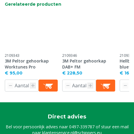
Gerelateerde producten
2109343
2109346
210934
3M Peltor gehoorkap
3M Peltor gehoorkap
Hellbe
Worktunes Pro
DAB+ FM
blueto
€ 95,00
€ 228,50
€ 161,
Direct advies
Bel voor persoonlijk advies naar
0497-339787
of stuur een mail
naar
klantenservice.nl@schippers.eu