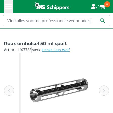
0
Roux omhulsel 50 ml spuit
:
Art.nr.
:
1407722
Merk
Henke Sass Wolf