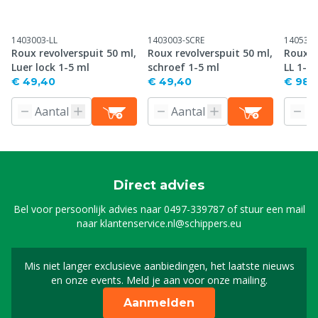
1403003-LL
1403003-SCRE
1405325
Roux revolverspuit 50 ml,
Roux revolverspuit 50 ml,
Roux r
Luer lock 1-5 ml
schroef 1-5 ml
LL 1-5 
€ 49,40
€ 49,40
€ 98,
Direct advies
Bel voor persoonlijk advies naar
0497-339787
of stuur een mail
naar
klantenservice.nl@schippers.eu
Mis niet langer exclusieve aanbiedingen, het laatste nieuws
Schrijf je in voor onze n
en onze events. Meld je aan voor onze mailing.
Aanmelden