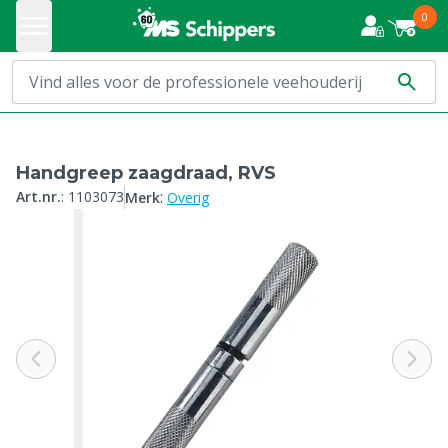
0
Handgreep zaagdraad, RVS
:
Art.nr.
:
1103073
Merk
Overig