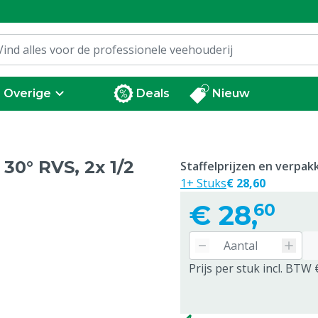
Overige
Deals
Nieuw
30° RVS, 2x 1/2
Staffelprijzen en verpa
1+ Stuks
€ 28,60
€
28,
60
Prijs per stuk incl. BTW 