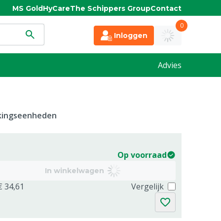
MS Gold
HyCare
The Schippers Group
Contact
0
Inloggen
Advies
kkingseenheden
Op voorraad
In winkelwagen
€ 34,61
Vergelijk