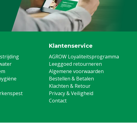
Klantenservice
trijding
AGROW Loyaliteitsprogramma
water
Leeggoed retourneren
em
Algemene voorwaarden
hygiëne
Bestellen & Betalen
Klachten & Retour
arkenspest
Privacy & Veiligheid
Contact