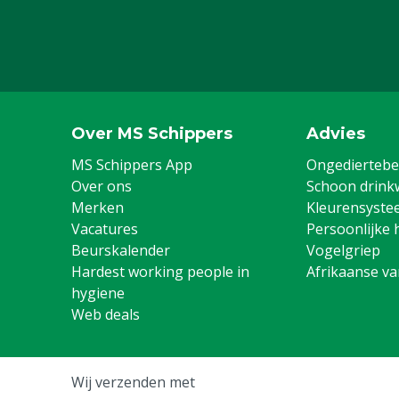
Over MS Schippers
Advies
MS Schippers App
Ongediertebes
Over ons
Schoon drink
Merken
Kleurensyste
Vacatures
Persoonlijke 
Beurskalender
Vogelgriep
Hardest working people in
Afrikaanse v
hygiene
Web deals
Wij verzenden met