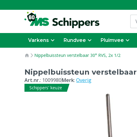
Varkens
Rundvee
Pluimvee
Nippelbuissteun verstelbaar 30° RVS, 2x 1/2
Nippelbuissteun verstelbaar 
Art.nr.
:
1009980
Merk
:
Overig
Schippers' keuze