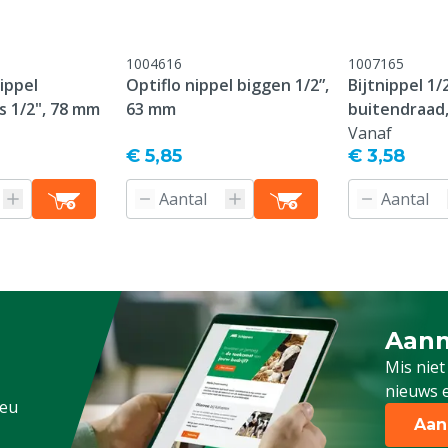
1004616
1007165
nippel
Optiflo nippel biggen 1/2”,
Bijtnippel 1/
s 1/2", 78 mm
63 mm
buitendraad
Vanaf
€ 5,85
€ 3,58
Aanm
Schrijf
Mis niet
nieuws e
.eu
Aan