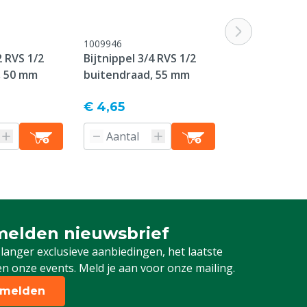
1009946
1009982
2 RVS 1/2
Bijtnippel 3/4 RVS 1/2
Bijtnippel 3/
, 50 mm
buitendraad, 55 mm
buitendraad,
€ 4,65
€ 3,83
elden nieuwsbrief
 je in voor onze nieuwsbrief
 langer exclusieve aanbiedingen, het laatste
n onze events. Meld je aan voor onze mailing.
melden