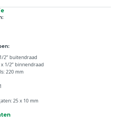
ie
n
:
pen
:
 1/2” buitendraad
2 x 1/2” binnendraad
ls: 220 mm
1
aten: 25 x 10 mm
nten