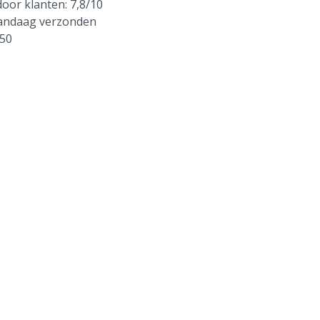
oor klanten: 7,8/10
vandaag verzonden
250