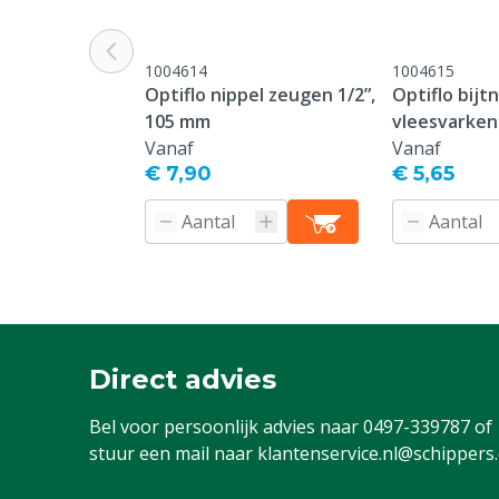
1004614
1004615
Optiflo nippel zeugen 1/2”,
Optiflo bijt
105 mm
vleesvarken
Vanaf
Vanaf
€ 7,90
€ 5,65
Direct advies
Bel voor persoonlijk advies naar
0497-339787
of
stuur een mail naar
klantenservice.nl@schippers