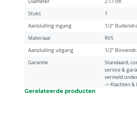
Diameter
2.17 cm
Stuks
1
Aansluiting ingang
1/2" Buitendr
Materiaal
RVS
Aansluiting uitgang
1/2" Binnend
Garantie
Standaard, c
service & gar
vermeld onder
-> Klachten &
Gerelateerde producten
webpagina.
Diergroep
Varkens