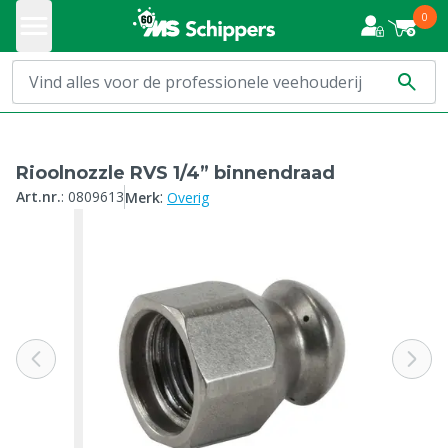
0
Rioolnozzle RVS 1/4” binnendraad
:
Art.nr.
:
0809613
Merk
Overig