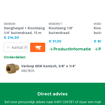
0809649
M0809611
M08096
Slanghaspel + Rioolslang
Rioolslang 1/8”
Riools
1/4" buitendraad, 15 m
buitendraad
buiten
€ 214,50
€ 51,50
€ 80,
Productinformatie
Pr
Onderdelen
Verloop KEW konisch, 3/8" x 1/4"
0807835
Direct advies
Bel voor persoonlijk advies naar
0497-339787
of stuur een mail