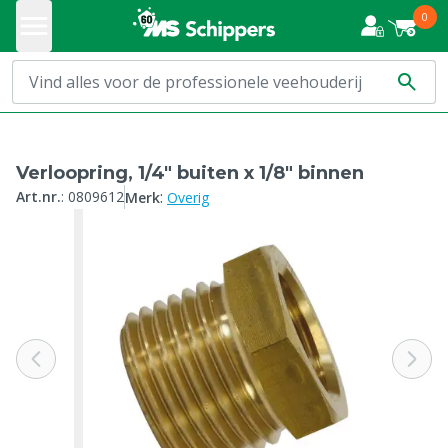
0
Verloopring, 1/4" buiten x 1/8" binnen
:
Art.nr.
:
0809612
Merk
Overig