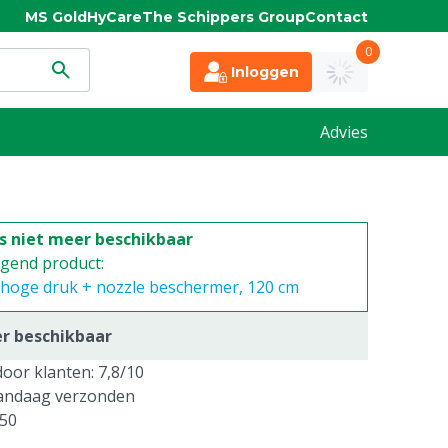
MS Gold
HyCare
The Schippers Group
Contact
0
Inloggen
Advies
is niet meer beschikbaar
ngend product:
º hoge druk + nozzle beschermer, 120 cm
er beschikbaar
oor klanten: 7,8/10
vandaag verzonden
250