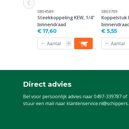
vermeld onder
0804589
0803709
-> Klachten &
Steekkoppeling KEW, 1/4"
Koppelstuk R
webpagina.
binnendraad
binnendraa
Diergroep
€ 17,60
Rundvee, Vark
€ 5,55
Geiten, Overi
Direct advies
Bel voor persoonlijk advies naar
0497-339787
of
stuur een mail naar
klantenservice.nl@schippers