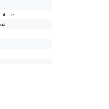
infectie
aad
f
aad
onform onze algemene
antie voorwaarden,