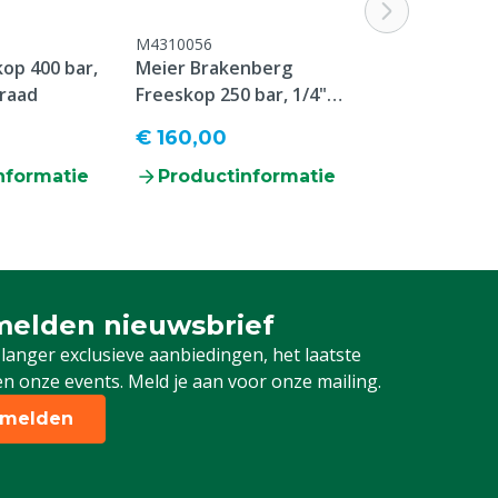
M4310056
op 400 bar,
Meier Brakenberg
draad
Freeskop 250 bar, 1/4"
binnendraad
€ 160,00
nformatie
Productinformatie
elden nieuwsbrief
 je in voor onze nieuwsbrief
 langer exclusieve aanbiedingen, het laatste
n onze events. Meld je aan voor onze mailing.
melden