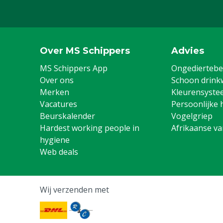
Over MS Schippers
Advies
MS Schippers App
Ongediertebes
Over ons
Schoon drink
Merken
Kleurensyste
Vacatures
Persoonlijke 
Beurskalender
Vogelgriep
Hardest working people in
Afrikaanse v
hygiene
Web deals
Wij verzenden met