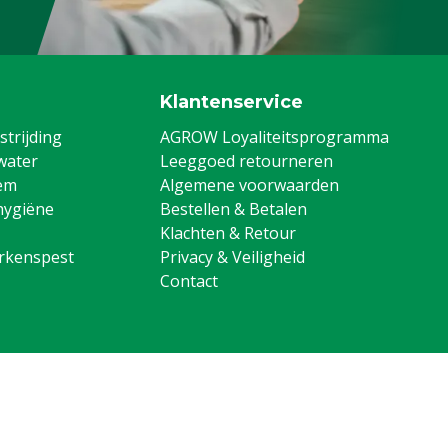
Klantenservice
trijding
AGROW Loyaliteitsprogramma
water
Leeggoed retourneren
em
Algemene voorwaarden
hygiëne
Bestellen & Betalen
Klachten & Retour
arkenspest
Privacy & Veiligheid
Contact