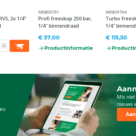
 het kopje "Klantenservice
M0809701
M0809704
 Retour" onderaan deze
VS, 2x 1/4”
Profi freeskop 250 bar,
Turbo freesk
d
1/4" binnendraad
1/4" binnen
ens, Pluimvee, Schapen,
€ 57,00
€ 115,50
g
Productinformatie
Producti
Aanm
Schrijf
Mis niet
nieuws e
.eu
Aan