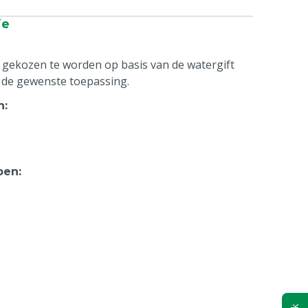
ie
 gekozen te worden op basis van de watergift
 de gewenste toepassing.
n
:
pen
: