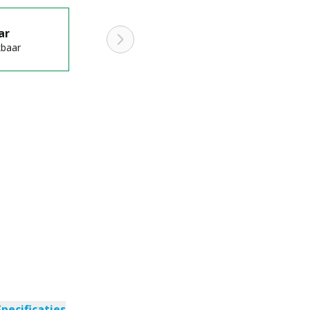
ar
kbaar
Specificaties