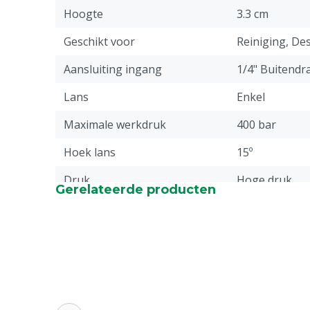
Hoogte
3.3 cm
Geschikt voor
Reiniging, Des
Aansluiting ingang
1/4" Buitendr
Lans
Enkel
Maximale werkdruk
400 bar
Hoek lans
15º
Druk
Hoge druk
Gerelateerde producten
Stuks
1
Materiaal
RVS, Kunststo
Aansluiting uitgang
1/4" Buitendr
Garantie
Standaard, c
service & gar