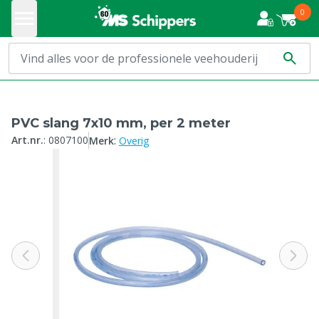
0
PVC slang 7x10 mm, per 2 meter
:
Art.nr.
:
0807100
Merk
Overig