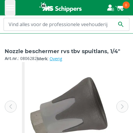
0
Nozzle beschermer rvs tbv spuitlans, 1/4"
:
Art.nr.
:
0806282
Merk
Overig