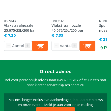
0809614
0809632
M08091
Vlakstraalnozzle
Vlakstraalnozzle
Spuitl
25.075/25L/200 bar
40.075/25L/200 bar
nozzle
€ 7,20
€ 7,35
€ 29,
Pr
Direct advies
Bel voor persoonlijk advies naar
0497-339787
of stuur een mail
naar
klantenservice.nl@schippers.eu
Mis niet langer exclusieve aanbiedingen, het laatste nieuws
Schrijf je in voor onze n
en onze events. Meld je aan voor onze mailing.