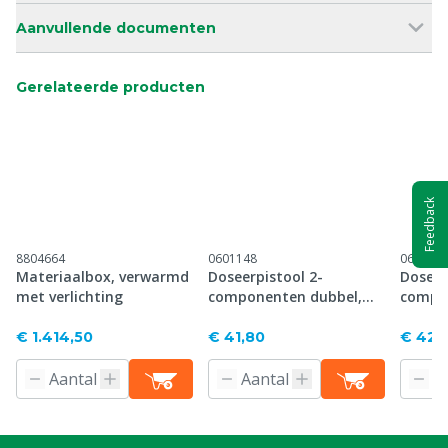
Aanvullende documenten
Gerelateerde producten
Feedback
8804664
0601148
060989
Materiaalbox, verwarmd
Doseerpistool 2-
Doseer
met verlichting
componenten dubbel,
compo
200/210 ml
210/25
€ 1.414,50
€ 41,80
€ 42,