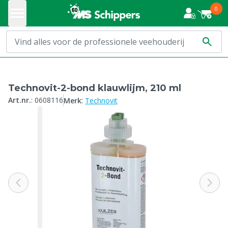
0
Technovit-2-bond klauwlijm, 210 ml
:
Art.nr.
:
0608116
Merk
Technovit