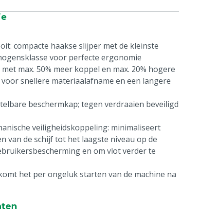
ie
it: compacte haakse slijper met de kleinste
mogensklasse voor perfecte ergonomie
met max. 50% meer koppel en max. 20% hogere
voor snellere materiaalafname en een langere
elbare beschermkap; tegen verdraaien beveiligd
nische veiligheidskoppeling: minimaliseert
n van de schijf tot het laagste niveau op de
bruikersbescherming en om vlot verder te
rkomt het per ongeluk starten van de machine na
n van 90° gedraaid te monteren voor
nten
 voor het doorslijpen