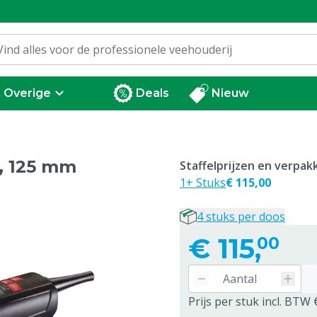
Overige
Deals
Nieuw
, 125 mm
Staffelprijzen en verpa
1+ Stuks
€ 115,00
4 stuks per doos
€
115,
00
Prijs per stuk incl. BTW 