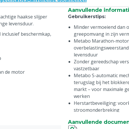
Aanvullende informat
chtige haakse slijper
Gebruikerstips
:
nge levensduur.
Minder vermoeiend dan oo
 inclusief beschermkap,
greepomvang in zijn ver
Metabo Marathon-motor 
overbelastingsweerstand 
levensduur
p
Zonder gereedschap verst
vastzetbaar
an de motor
Metabo S-automatic mecha
terugslag bij het blokkere
markt – voor maximale ge
werken
Herstartbeveiliging: voo
stroomonderbreking
Tandwielhuis met stappe
Aanvullende docume
linkshandige bediening of