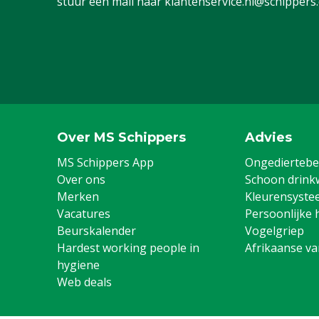
stuur een mail naar
klantenservice.nl@schippers
Over MS Schippers
Advies
MS Schippers App
Ongediertebes
Over ons
Schoon drink
Merken
Kleurensyste
Vacatures
Persoonlijke 
Beurskalender
Vogelgriep
Hardest working people in
Afrikaanse v
hygiene
Web deals