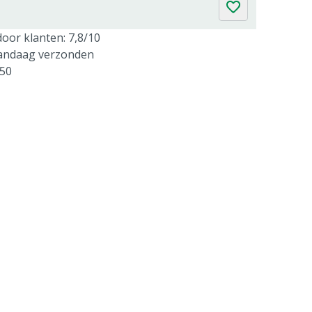
oor klanten: 7,8/10
vandaag verzonden
250