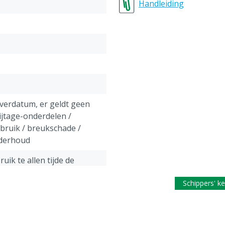
Afschakelkoolborstels v
Handleiding
Technische eigenschap
Diameter slijpschijf: 125
Nominaal vermogen: 900
Afgegeven vermogen: 55
Onbelast toerental: 10.5
Belast toerental: 7.500 r
Koppel: 2.5 Nm
everdatum, er geldt geen
Schroefdraad slijpas: M 1
ijtage-onderdelen /
Gewicht: 2.1 kg
ebruik / breukschade /
Kabellengte: 2.5 m
nderhoud
Geluidsdrukniveau: 93 dB
Geluidsvermogensniveau 
uik te allen tijde de
jzing.
Schippers' k