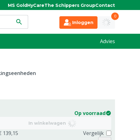
MS Gold
HyCare
The Schippers Group
Contact
0
Inloggen
Advies
kkingseenheden
Op voorraad
In winkelwagen
€ 139,15
Vergelijk