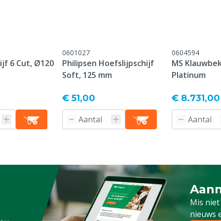
pen, Geiten
0601027
0604594
ijf 6 Cut, Ø120
Philipsen Hoefslijpschijf
MS Klauwbe
Soft, 125 mm
Platinum
€ 51,00
€ 8.731,00
Aanm
Schrijf
Mis niet
nieuws e