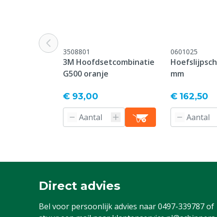
Vermogen
900 W
Diergroep
Rundvee, Scha
Aandrijving
Netstroom
3508801
0601025
3M Hoofdsetcombinatie
Hoefslijpsch
Kleur
Zwart
G500 oranje
mm
€ 93,00
€ 162,50
Direct advies
Bel voor persoonlijk advies naar
0497-339787
of