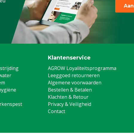
.eu
Aan
Klantenservice
trijding
AGROW Loyaliteitsprogramma
water
Leeggoed retourneren
em
Algemene voorwaarden
hygiëne
Bestellen & Betalen
Klachten & Retour
arkenspest
Privacy & Veiligheid
Contact