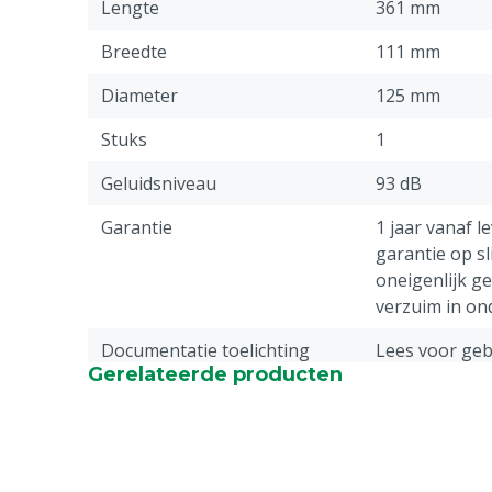
Lengte
361 mm
Breedte
111 mm
Diameter
125 mm
Stuks
1
Geluidsniveau
93 dB
Garantie
1 jaar vanaf l
garantie op sl
oneigenlijk g
verzuim in o
Documentatie toelichting
Lees voor gebr
Gerelateerde producten
gebruiksaanwi
Typenummer
W9-125
Gewicht
2.1 kg