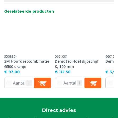
Gerelateerde producten
3508801
0601001
060122
3M Hoofdsetcombinatie
Demotec Hoefslijpschijf
Demote
G500 oranje
K, 100 mm
€ 93,00
€ 112,50
€ 3,9
Direct advies