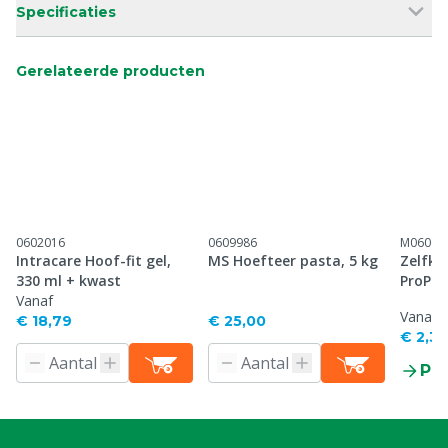
Specificaties
Gerelateerde producten
0602016
0609986
M06066
Intracare Hoof-fit gel,
MS Hoefteer pasta, 5 kg
Zelfkl
330 ml + kwast
ProPo
Vanaf
Vanaf
€ 18,79
€ 25,00
€ 2,39
Pr