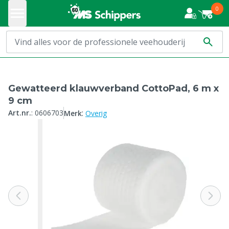
0
Gewatteerd klauwverband CottoPad, 6 m x
9 cm
:
Art.nr.
:
0606703
Merk
Overig