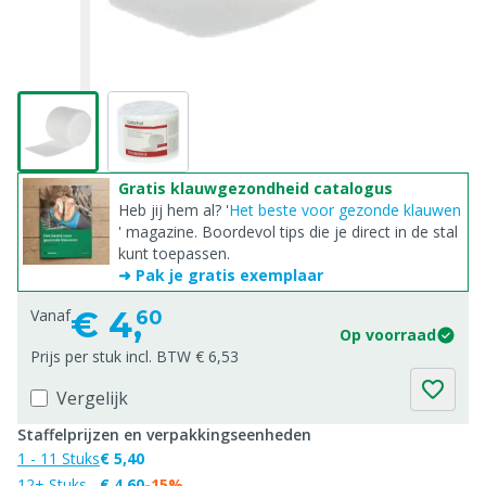
Gratis klauwgezondheid catalogus
Heb jij hem al? '
Het beste voor gezonde klauwen
' magazine. Boordevol tips die je direct in de stal
kunt toepassen.
➜ Pak je gratis exemplaar
€
4,
Vanaf
60
Op voorraad
Prijs per stuk incl. BTW € 6,53
Vergelijk
Staffelprijzen en verpakkingseenheden
1 - 11 Stuks
€ 5,40
12+ Stuks
€ 4,60
-15%