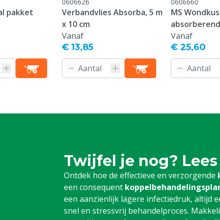
0606626
0606660
al pakket
Verbandvlies Absorba, 5 m
MS Wondkus
x 10 cm
absorberend
Vanaf
Vanaf
€ 13,85
€ 25,60
Twijfel je nog? Lees
Ontdek hoe de effectieve en verzorgende
een consequent
koppelbehandelingspla
een aanzienlijk lagere infectiedruk, altij
snel en stressvrij behandelproces. Makkel