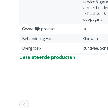
service & gar
vermeld onder
-> Klachten &
webpagina.
Gevaarlijk product
Ja
Behandeling van
Klauwen
Diergroep
Rundvee, Scha
Gerelateerde producten
Inhoud
500 ml