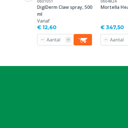
0601051
0604824
DigiDerm Claw spray, 500
Mortella He
ml
Vanaf
€ 12,60
€ 347,50