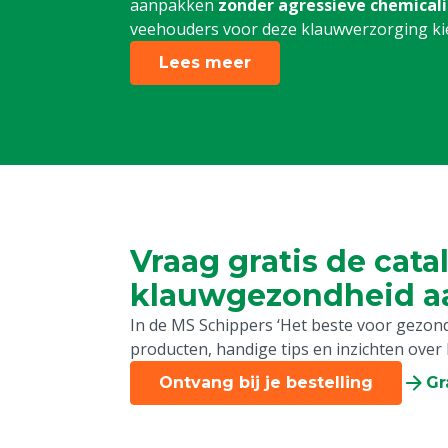
aanpakken
zonder agressieve chemical
veehouders voor deze klauwverzorging kiez
Lees meer
Vraag gratis de cata
klauwgezondheid a
In de MS Schippers ‘Het beste voor gezonde
producten, handige tips en inzichten over
Ontvang bij je bestelling
Gr