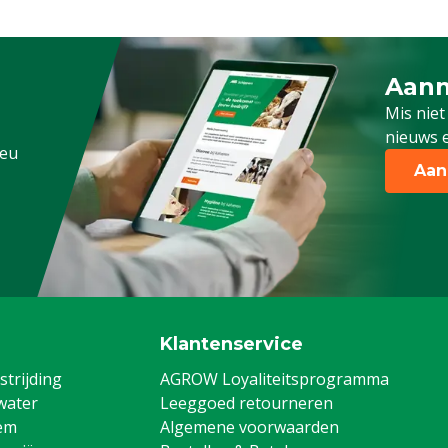
Aanm
Schrijf
Mis niet
nieuws e
.eu
Aan
Klantenservice
trijding
AGROW Loyaliteitsprogramma
water
Leeggoed retourneren
em
Algemene voorwaarden