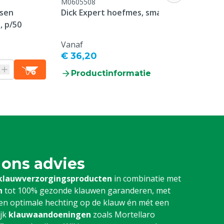
M0605508
M0605977
sen
Dick Expert hoefmes, smal
VetTape klau
, p/50
x 5 cm
Vanaf
Vanaf
€ 36,20
€ 20,60
Productinformatie
Producti
 ons advies
klauwverzorgingsproducten
in combinatie met
n
tot 100% gezonde klauwen garanderen, met
d een optimale hechting op de klauw én mét een
ijk
klauwaandoeningen
zoals Mortellaro