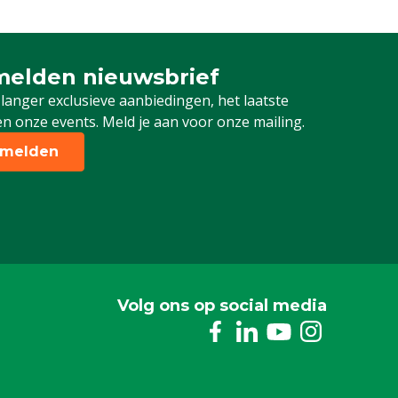
elden nieuwsbrief
 je in voor onze nieuwsbrief
 langer exclusieve aanbiedingen, het laatste
n onze events. Meld je aan voor onze mailing.
melden
Volg ons op social media