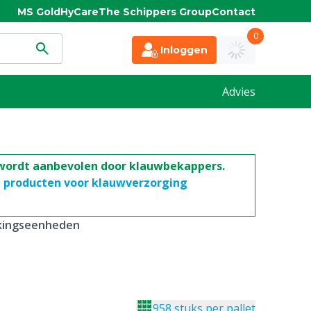
MS Gold
HyCare
The Schippers Group
Contact
0
Inloggen
Advies
 wordt aanbevolen door klauwbekappers.
le producten voor klauwverzorging
kkingseenheden
958 stuks per pallet