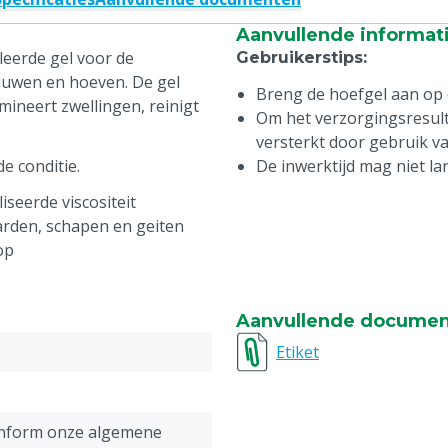
Aanvullende informat
uleerde gel voor de
Gebruikerstips
:
lauwen en hoeven. De gel
Breng de hoefgel aan op 
imineert zwellingen, reinigt
Om het verzorgingsresult
versterkt door gebruik v
e conditie.
De inwerktijd mag niet la
seerde viscositeit
arden, schapen en geiten
op
Aanvullende docume
Etiket
onform onze algemene