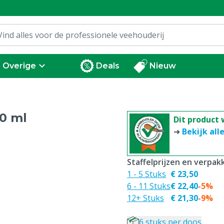
Overige
Deals
Nieuw
00 ml
Dit product
➜
Bekijk al
Staffelprijzen en verpa
1 - 5 Stuks
€ 23,50
6 - 11 Stuks
€ 22,40
-5%
12+ Stuks
€ 21,30
-9%
6 stuks per doos