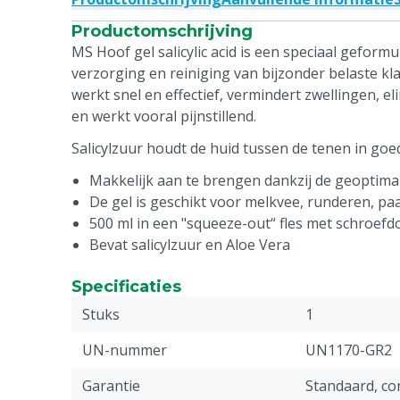
Productomschrijving
MS Hoof gel salicylic acid is een speciaal geform
verzorging en reiniging van bijzonder belaste k
werkt snel en effectief, vermindert zwellingen, el
en werkt vooral pijnstillend.
Salicylzuur houdt de huid tussen de tenen in goed
Makkelijk aan te brengen dankzij de geoptimali
De gel is geschikt voor melkvee, runderen, pa
500 ml in een "squeeze-out“ fles met schroefd
Bevat salicylzuur en Aloe Vera
Specificaties
Stuks
1
UN-nummer
UN1170-GR2
Garantie
Standaard, c