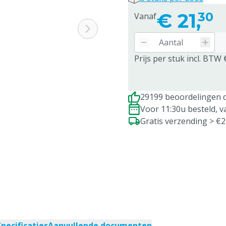
€
21,
30
Vanaf
Prijs per stuk incl. BTW 
29199 beoordelingen d
Voor 11:30u besteld, 
Gratis verzending > €
Specificaties
Aanvullende documenten