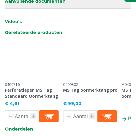
Aanvullende documenten
Video's
Gerelateerde producten
0409716
0409302
M04097
Perforatiepen MS Tag
MS Tag oormerktang pro
MS Tag
Standaard Oormerktang
oormer
geslot
€ 4,61
€ 99,00
p/100
Pr
Onderdelen