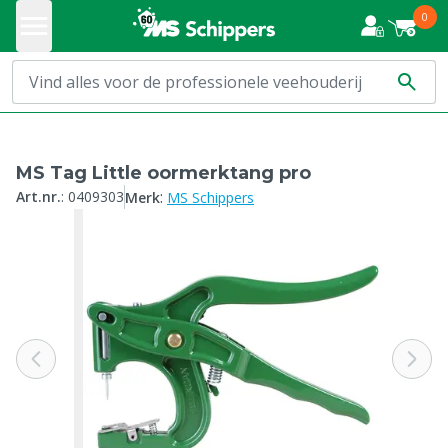
0
MS Tag Little oormerktang pro
:
Art.nr.
:
0409303
Merk
MS Schippers