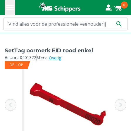
0
SetTag oormerk EID rood enkel
:
Art.nr.
:
0401372
Merk
Overig
OP = OP