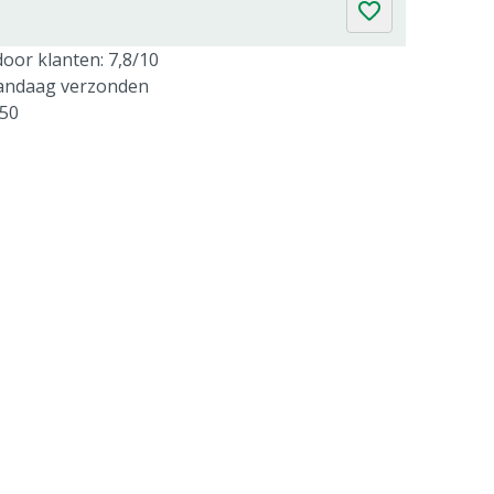
oor klanten: 7,8/10
vandaag verzonden
250