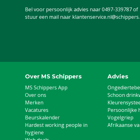
Bel voor persoonlijk advies naar
0497-339787
of
stuur een mail naar
klantenservice.nl@schippers
Over MS Schippers
Advies
MS Schippers App
Ongediertebes
Over ons
Schoon drink
Merken
Kleurensyste
Vacatures
Persoonlijke 
Beurskalender
Vogelgriep
Hardest working people in
Afrikaanse v
hygiene