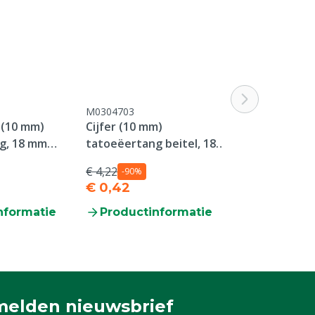
M0304703
M0305832
9 (10 mm)
Cijfer (10 mm)
MS Tatoeëerp
g, 18 mm
tatoeëertang beitel, 18
600 gram
mm plaat
€ 4,22
Vanaf
-90%
€ 0,42
€ 14,95
nformatie
Productinformatie
Producti
elden nieuwsbrief
 je in voor onze nieuwsbrief