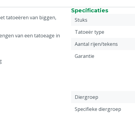
Specificaties
t tatoeëren van biggen,
Stuks
Tatoeër type
engen van een tatoeage in
Aantal rijen/tekens
Garantie
g
Diergroep
Specifieke diergroep