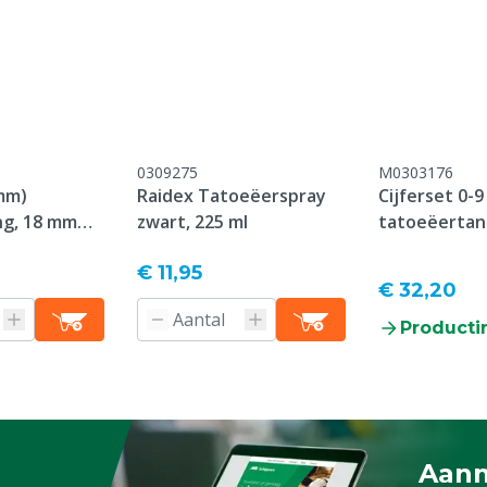
0309275
M0303176
 mm)
Raidex Tatoeëerspray
Cijferset 0-
ng, 18 mm
zwart, 225 ml
tatoeëertan
plaat
€ 11,95
€ 32,20
Producti
Aanm
Schrijf