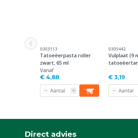
0303113
0305442
Tatoeëerpasta roller
Vulplaat (9
zwart, 65 ml
tatoeëerta
Vanaf
plaat
€ 4,88
€ 3,19
Direct advies