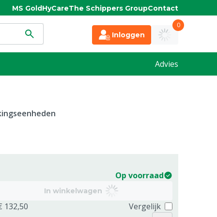
MS Gold
HyCare
The Schippers Group
Contact
0
Inloggen
Advies
kkingseenheden
Op voorraad
In winkelwagen
€ 132,50
Vergelijk