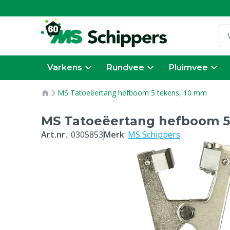
Varkens
Rundvee
Pluimvee
MS Tatoeëertang hefboom 5 tekens, 10 mm
MS Tatoeëertang hefboom 5
Art.nr.
:
0305853
Merk
:
MS Schippers