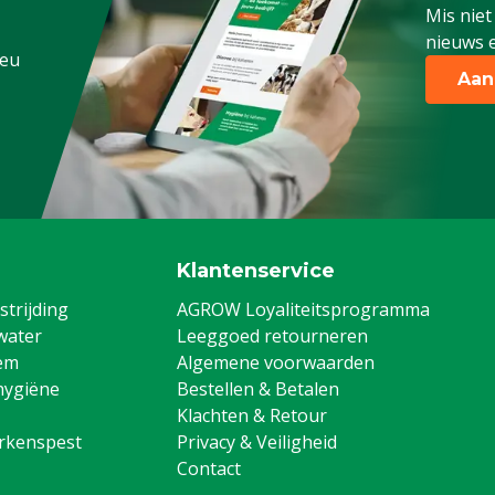
Mis niet
nieuws e
.eu
Aan
Klantenservice
trijding
AGROW Loyaliteitsprogramma
water
Leeggoed retourneren
em
Algemene voorwaarden
hygiëne
Bestellen & Betalen
Klachten & Retour
arkenspest
Privacy & Veiligheid
Contact