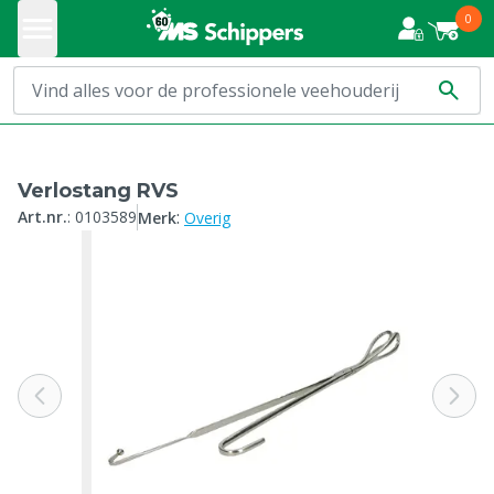
0
Verlostang RVS
:
Art.nr.
:
0103589
Merk
Overig