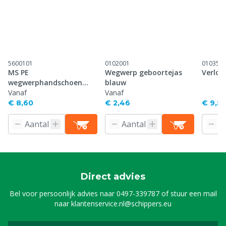
5600101
0102001
010350
MS PE
Wegwerp geboortejas
Verlos
wegwerphandschoen
blauw
groen lang, p/100
Vanaf
Vanaf
€ 8,60
€ 2,46
€ 9,55
Direct advies
Bel voor persoonlijk advies naar
0497-339787
of stuur een mail
naar
klantenservice.nl@schippers.eu