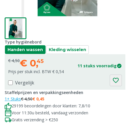
Type hygiënebord
Handen wassen
Kleding wisselen
€
0,
€ 4,50
45
11 stuks voorradig
Prijs per stuk incl. BTW € 0,54
Vergelijk
Staffelprijzen en verpakkingseenheden
1+ Stuks
€ 4,50
€ 0,45
29199 beoordelingen door klanten: 7,8/10
Voor 11:30u besteld, vandaag verzonden
Gratis verzending > €250