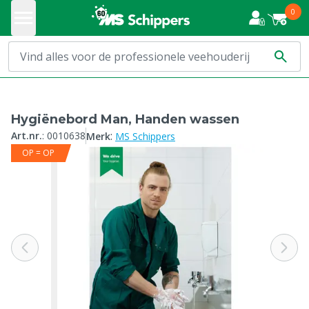
0
Hygiënebord Man, Handen wassen
:
Art.nr.
:
0010638
Merk
MS Schippers
OP = OP