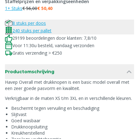
Staffelprijzen en verpakkingseenheden
1+ Stuks
€ 56,00
€ 50,40
8 stuks per doos
240 stuks per pallet
29199 beoordelingen door klanten: 7,8/10
Voor 11:30u besteld, vandaag verzonden
Gratis verzending > €250
Productomschrijving
Havep Overall met drukknopen is een basic model overall met
een zeer goede pasvorm en kwaliteit.
Verkrijgbaar in de maten XS t/m 3XL en in verschillende kleuren.
Beschermt tegen vervuiling en beschadiging
Slijtvast
Goed wasbaar
Drukknoopsluiting
Kreukherstellend