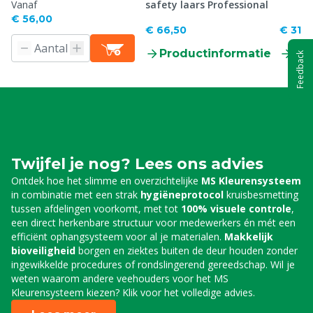
Vanaf
safety laars Professional
€ 56,00
€ 66,50
€ 31,0
Productinformatie
Pr
Feedback
Twijfel je nog? Lees ons advies
Ontdek hoe het slimme en overzichtelijke
MS Kleurensysteem
in combinatie met een strak
hygiëneprotocol
kruisbesmetting
tussen afdelingen voorkomt, met tot
100% visuele controle
,
een direct herkenbare structuur voor medewerkers én mét een
efficiënt ophangsysteem voor al je materialen.
Makkelijk
bioveiligheid
borgen en ziektes buiten de deur houden zonder
ingewikkelde procedures of rondslingerend gereedschap. Wil je
weten waarom andere veehouders voor het MS
Kleurensysteem kiezen? Klik voor het volledige advies.