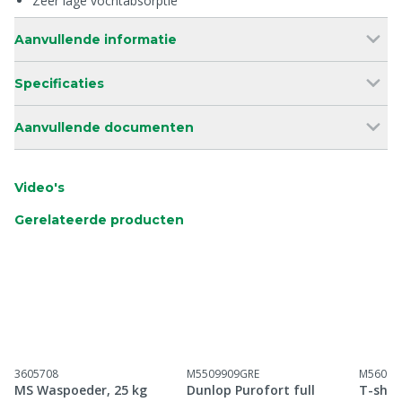
Zeer lage vochtabsorptie
Aanvullende informatie
Specificaties
Aanvullende documenten
Video's
Gerelateerde producten
3605708
M5509909GRE
M56001
MS Waspoeder, 25 kg
Dunlop Purofort full
T-shir