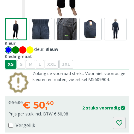
Kleur
Kleur:
Blauw
Kledingmaat
XS
S
M
L
XXL
3XL
Zolang de voorraad strekt. Voor niet-voorradige
kleuren en maten, zie artikel M5609904.
€
50,
€ 56,00
40
2 stuks voorradig
Prijs per stuk incl. BTW € 60,98
Vergelijk