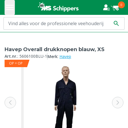
0
Havep Overall drukknopen blauw, XS
:
Art.nr.
:
5606100BLU-1
Merk
Havep
OP = OP