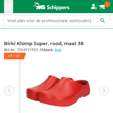
0
Birki Klomp Super, rood, maat 38
:
Art.nr.
:
5504531RED-38
Merk
Birki
OP = OP