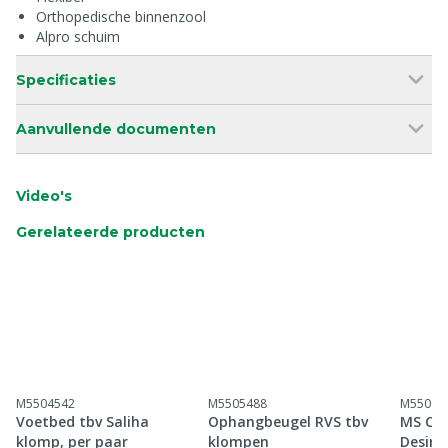
Orthopedische binnenzool
Alpro schuim
Specificaties
Aanvullende documenten
Video's
Gerelateerde producten
M5504542
M5505488
M55099
Voetbed tbv Saliha
Ophangbeugel RVS tbv
MS Cle
klomp, per paar
klompen
Desinf