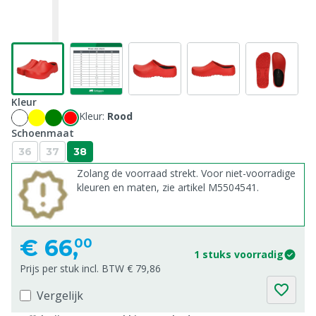
Kleur
Kleur:
Rood
Schoenmaat
36
37
38
Zolang de voorraad strekt. Voor niet-voorradige
kleuren en maten, zie artikel M5504541.
€
66,
00
1 stuks voorradig
Prijs per stuk incl. BTW € 79,86
Vergelijk