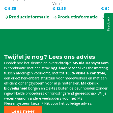
Vanaf
€ 9,35
€ 12,55
€ 87,
Productinformatie
Productinformatie
Pr
Feedback
Twijfel je nog? Lees ons advies
Ontdek hoe het slimme en overzichtelijke
MS Kleurensysteem
in combinatie met een strak
hygiëneprotocol
kruisbesmetting
tussen afdelingen voorkomt, met tot
100% visuele controle
,
een direct herkenbare structuur voor medewerkers én mét een
efficiënt ophangsysteem voor al je materialen.
Makkelijk
bioveiligheid
borgen en ziektes buiten de deur houden zonder
ingewikkelde procedures of rondslingerend gereedschap. Wil je
weten waarom andere veehouders voor het MS
Kleurensysteem kiezen? Klik voor het volledige advies.
Lees meer