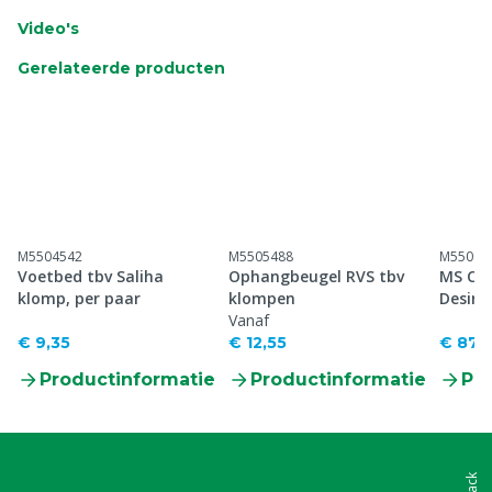
Video's
Gerelateerde producten
M5504542
M5505488
M55099
Voetbed tbv Saliha
Ophangbeugel RVS tbv
MS Cle
klomp, per paar
klompen
Desinf
Vanaf
€ 9,35
€ 12,55
€ 87,
Productinformatie
Productinformatie
Pr