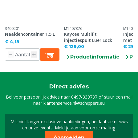
3400201
M1407376
M14082
Naaldencontainer 1,5 L
Kaycee Multifit
Inject
injectiespuit Luer Lock
met fl
€ 4,15
€ 129,00
€ 29,
Productinformatie
Pr
Direct advies
Bel voor persoonlijk advies naar
0497-339787
of stuur een mail
naar
klantenservice.nl@schippers.eu
Mis niet langer exclusieve aanbiedingen, het laatste nieuws
Schrijf je in voor onze n
en onze events. Meld je aan voor onze mailing.
Aanmelden