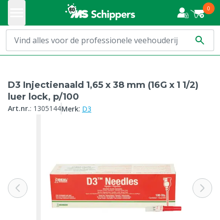
0
D3 Injectienaald 1,65 x 38 mm (16G x 1 1/2)
luer lock, p/100
:
Art.nr.
:
1305144
Merk
D3