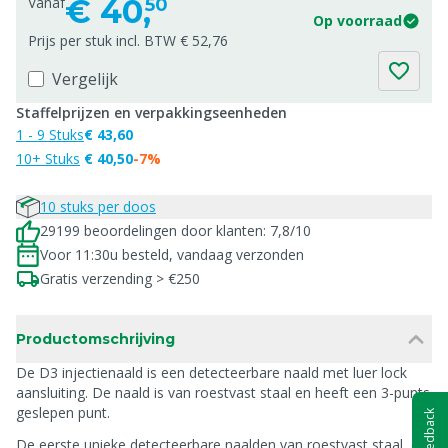
€
40,
Vanaf
50
Op voorraad
Prijs per stuk incl. BTW € 52,76
Vergelijk
Staffelprijzen en verpakkingseenheden
1 - 9 Stuks
€ 43,60
10+ Stuks
€ 40,50
-7%
10 stuks per doos
29199 beoordelingen door klanten: 7,8/10
Voor 11:30u besteld, vandaag verzonden
Gratis verzending > €250
Productomschrijving
De D3 injectienaald is een detecteerbare naald met luer lock
aansluiting. De naald is van roestvast staal en heeft een 3-punts
geslepen punt.
Feedback
De eerste unieke detecteerbare naalden van roestvast staal, die