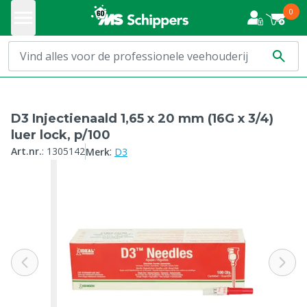
0
D3 Injectienaald 1,65 x 20 mm (16G x 3/4)
luer lock, p/100
:
Art.nr.
:
1305142
Merk
D3