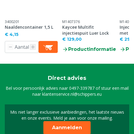
3400201
M1407376
M14082
Naaldencontainer 1,5 L
Kaycee Multifit
Inject
injectiespuit Luer Lock
met fl
€ 4,15
€ 129,00
€ 29,
Productinformatie
Pr
Direct advies
Bel voor persoonlijk advies naar
0497-339787
of stuur een mail
naar
klantenservice.nl@schippers.eu
Mis niet langer exclusieve aanbiedingen, het laatste nieuws
Schrijf je in voor onze n
en onze events. Meld je aan voor onze mailing.
Aanmelden