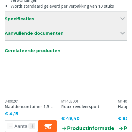
verwondingen
Wordt standaard geleverd per verpakking van 10 stuks
Specificaties
Aanvullende documenten
Gerelateerde producten
3400201
M1403001
M14032
Naaldencontainer 1,5 L
Roux revolverspuit
Hauptn
€ 4,15
€ 49,40
€ 85,
Productinformatie
Pr