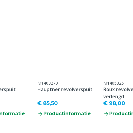
Dikte naald
Maat naald
M1403270
M1405325
erspuit
Hauptner revolverspuit
Roux revolve
verlengd
€ 85,50
€ 98,00
nformatie
Productinformatie
Producti