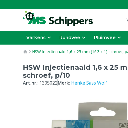
Varkens
Rundvee
Pluimvee
HSW Injectienaald 1,6 x 25 mm (16G x 1) schroef, p
HSW Injectienaald 1,6 x 25 m
schroef, p/10
Art.nr.
:
1305022
Merk
:
Henke Sass Wolf