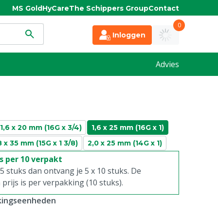
MS Gold
HyCare
The Schippers Group
Contact
0
Inloggen
Advies
1,6 x 20 mm (16G x 3/4)
1,6 x 25 mm (16G x 1)
8 x 35 mm (15G x 1 3/8)
2,0 x 25 mm (14G x 1)
is per 10 verpakt
. 5 stuks dan ontvang je 5 x 10 stuks. De
rijs is per verpakking (10 stuks).
kkingseenheden