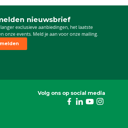
elden nieuwsbrief
 je in voor onze nieuwsbrief
 langer exclusieve aanbiedingen, het laatste
n onze events. Meld je aan voor onze mailing.
melden
Volg ons op social media