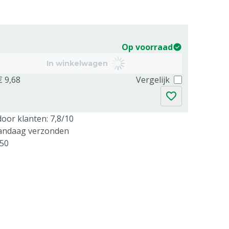
Op voorraad
In winkelwagen
€ 9,68
Vergelijk
oor klanten: 7,8/10
vandaag verzonden
250