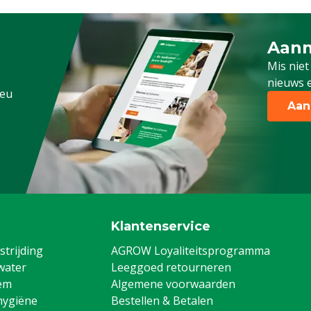
Aanm
Schrijf
Mis niet
nieuws e
.eu
Aan
Klantenservice
trijding
AGROW Loyaliteitsprogramma
water
Leeggoed retourneren
em
Algemene voorwaarden
hygiëne
Bestellen & Betalen