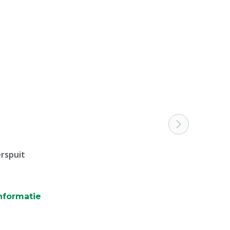
1.6 mm
1,6 x 25 mm (16G x 1)
rspuit
nformatie