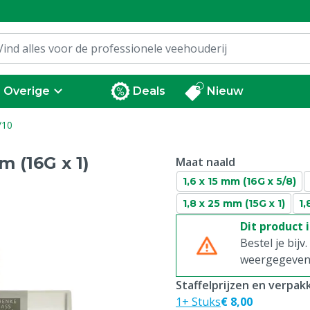
Overige
Deals
Nieuw
/10
m (16G x 1)
Maat naald
1,6 x 15 mm (16G x 5/8)
1,8 x 25 mm (15G x 1)
1,
Dit product 
Bestel je bijv
weergegeven p
Staffelprijzen en verpa
1+ Stuks
€ 8,00