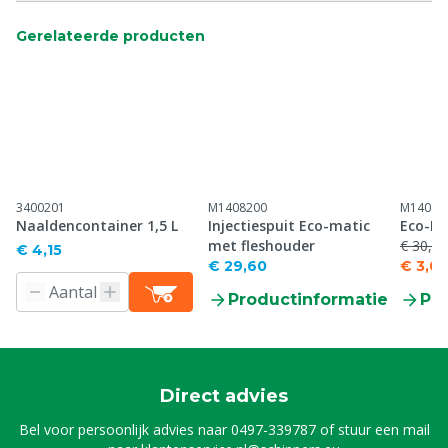
Gerelateerde producten
3400201
M1408200
M14082
Naaldencontainer 1,5 L
Injectiespuit Eco-matic
Eco-Ma
met fleshouder
€ 30,30
€ 4,15
€ 29,60
€ 3,03
Productinformatie
Pr
Direct advies
Bel voor persoonlijk advies naar
0497-339787
of stuur een mail