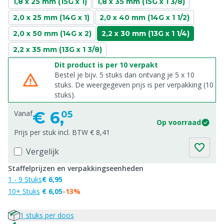
1,8 x 25 mm (15G x 1)
1,8 x 35 mm (15G x 1 3/8)
2,0 x 25 mm (14G x 1)
2,0 x 40 mm (14G x 1 1/2)
2,0 x 50 mm (14G x 2)
2,2 x 30 mm (13G x 1 1/4)
2,2 x 35 mm (13G x 1 3/8)
Dit product is per 10 verpakt
Bestel je bijv. 5 stuks dan ontvang je 5 x 10
stuks. De weergegeven prijs is per verpakking (10
stuks).
€
6,
Vanaf
05
Op voorraad
Prijs per stuk incl. BTW € 8,41
Vergelijk
Staffelprijzen en verpakkingseenheden
1 - 9 Stuks
€ 6,95
10+ Stuks
€ 6,05
-13%
1 stuks per doos