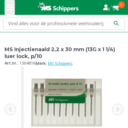
0
MS Injectienaald 2,2 x 30 mm (13G x 1 1/4)
luer lock, p/10
:
Art.nr.
:
1304816
Merk
MS Schippers