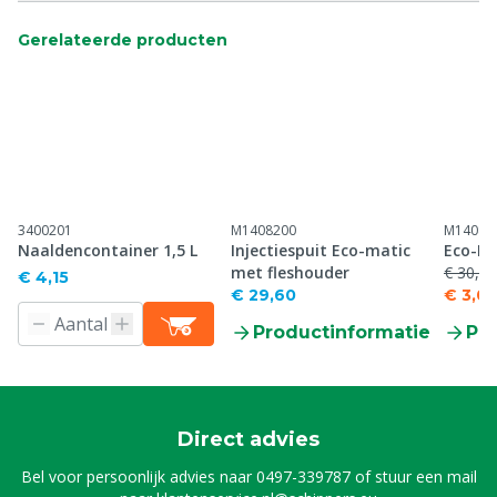
Gerelateerde producten
3400201
M1408200
M14082
Naaldencontainer 1,5 L
Injectiespuit Eco-matic
Eco-Ma
met fleshouder
€ 30,30
€ 4,15
€ 29,60
€ 3,03
Productinformatie
Pr
Direct advies
Bel voor persoonlijk advies naar
0497-339787
of stuur een mail