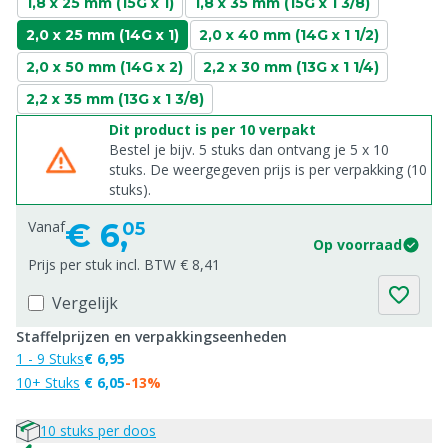
1,8 x 25 mm (15G x 1)
1,8 x 35 mm (15G x 1 3/8)
2,0 x 25 mm (14G x 1)
2,0 x 40 mm (14G x 1 1/2)
2,0 x 50 mm (14G x 2)
2,2 x 30 mm (13G x 1 1/4)
2,2 x 35 mm (13G x 1 3/8)
Dit product is per 10 verpakt
Bestel je bijv. 5 stuks dan ontvang je 5 x 10
stuks. De weergegeven prijs is per verpakking (10
stuks).
€
6,
Vanaf
05
Op voorraad
Prijs per stuk incl. BTW € 8,41
Vergelijk
Staffelprijzen en verpakkingseenheden
1 - 9 Stuks
€ 6,95
10+ Stuks
€ 6,05
-13%
10 stuks per doos