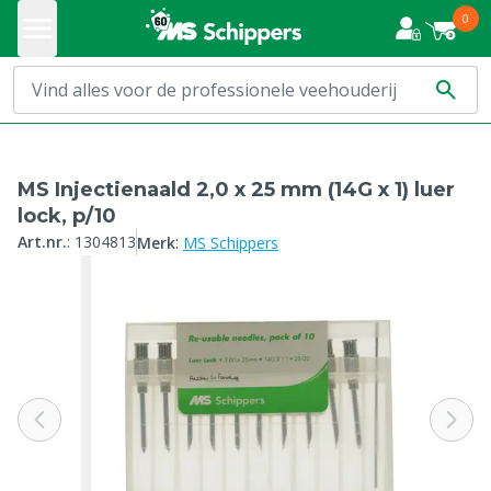
0
MS Injectienaald 2,0 x 25 mm (14G x 1) luer
lock, p/10
:
Art.nr.
:
1304813
Merk
MS Schippers