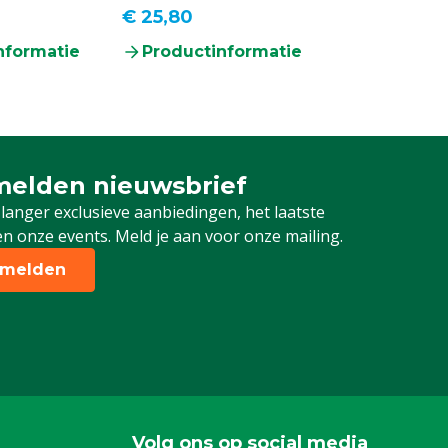
€ 25,80
nformatie
Productinformatie
elden nieuwsbrief
 je in voor onze nieuwsbrief
 langer exclusieve aanbiedingen, het laatste
n onze events. Meld je aan voor onze mailing.
melden
Volg ons op social media