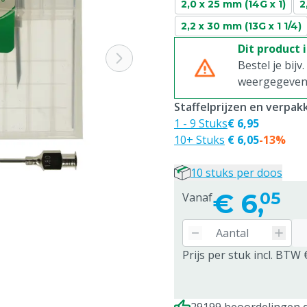
2,0 x 25 mm (14G x 1)
2
2,2 x 30 mm (13G x 1 1/4)
Dit product 
Bestel je bijv
weergegeven p
Staffelprijzen en verpa
1 - 9 Stuks
€ 6,95
10+ Stuks
€ 6,05
-13%
10 stuks per doos
€
6,
05
Vanaf
Prijs per stuk incl. BTW 