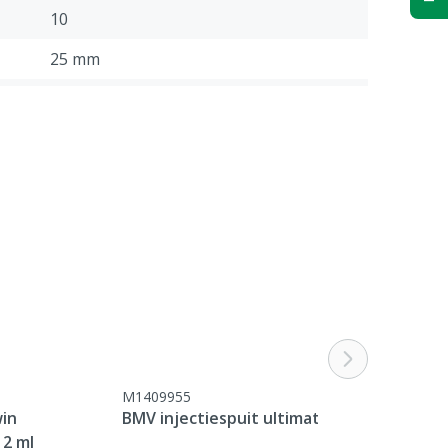
10
25 mm
Varkens
1.8 mm
1,8 x 25 mm (15G x 1)
M1409955
win
BMV injectiespuit ultimate
 2 ml