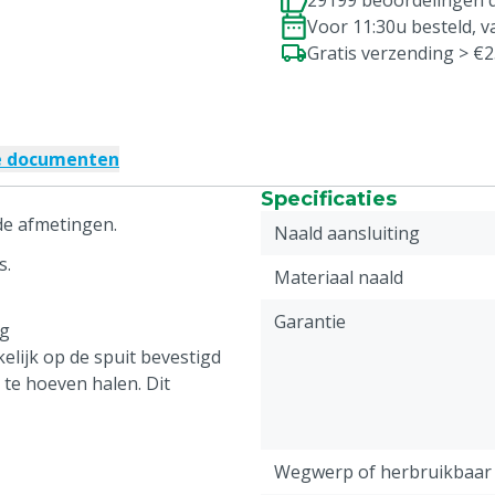
29199 beoordelingen d
Voor 11:30u besteld, 
Gratis verzending > €
e documenten
Specificaties
nde afmetingen.
Naald aansluiting
s.
Materiaal naald
Garantie
ng
lijk op de spuit bevestigd
te hoeven halen. Dit
Wegwerp of herbruikbaar