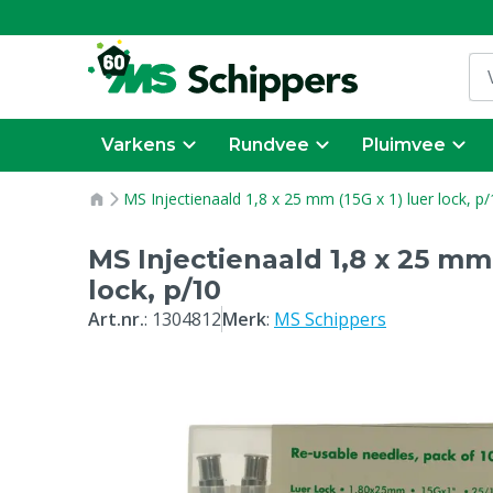
Varkens
Rundvee
Pluimvee
MS Injectienaald 1,8 x 25 mm (15G x 1) luer lock, p
MS Injectienaald 1,8 x 25 mm 
lock, p/10
Art.nr.
:
1304812
Merk
:
MS Schippers