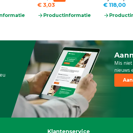
€ 3,03
€ 118,00
nformatie
Productinformatie
Producti
Aanm
Schrijf
Mis niet
nieuws e
.eu
Aan
Klantenservice