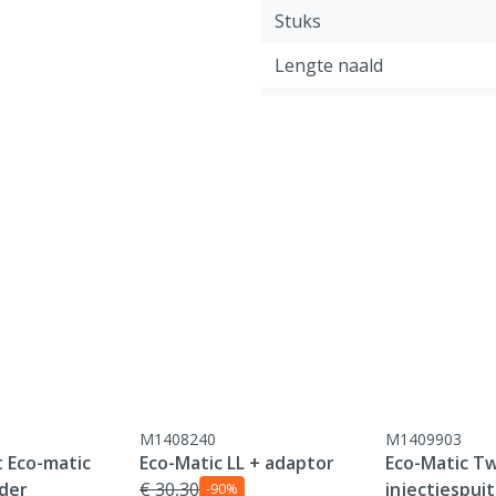
Stuks
Lengte naald
Diergroep
Dikte naald
Maat naald
M1408240
M1409903
t Eco-matic
Eco-Matic LL + adaptor
Eco-Matic T
der
€ 30,30
injectiespuit
-90%