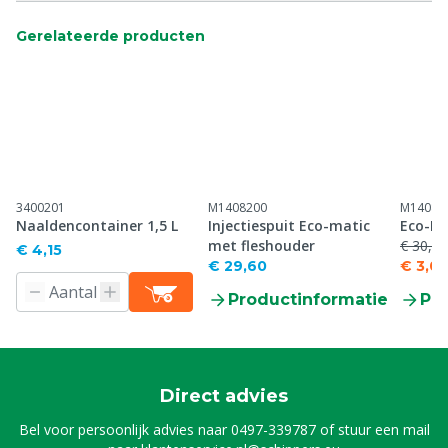
Gerelateerde producten
3400201
M1408200
M14082
Naaldencontainer 1,5 L
Injectiespuit Eco-matic
Eco-Ma
met fleshouder
€ 30,30
€ 4,15
€ 29,60
€ 3,03
Productinformatie
Pr
Direct advies
Bel voor persoonlijk advies naar
0497-339787
of stuur een mail