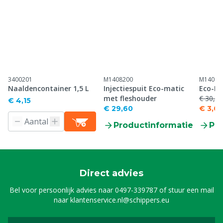
3400201
M1408200
M14082
Naaldencontainer 1,5 L
Injectiespuit Eco-matic
Eco-Ma
met fleshouder
€ 30,30
€ 4,15
€ 29,60
€ 3,03
Productinformatie
Pr
Direct advies
Bel voor persoonlijk advies naar
0497-339787
of stuur een mail
naar
klantenservice.nl@schippers.eu