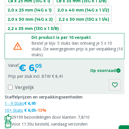
1,8 x 25 mm (15G x 1)
1,8 x 35 mm (15G x 1 3/8)
2,0 x 25 mm (14G x 1)
2,0 x 40 mm (14G x 1 1/2)
2,0 x 50 mm (14G x 2)
2,2 x 30 mm (13G x 1 1/4)
2,2 x 35 mm (13G x 1 3/8)
Dit product is per 10 verpakt
Bestel je bijv. 5 stuks dan ontvang je 5 x 10
stuks. De weergegeven prijs is per verpakking (10
stuks).
€
6,
Vanaf
05
Op voorraad
Prijs per stuk incl. BTW € 8,41
Vergelijk
Staffelprijzen en verpakkingseenheden
1 - 9 Stuks
€ 6,95
10+ Stuks
€ 6,05
-13%
29199 beoordelingen door klanten: 7,8/10
Voor 11:30u besteld, vandaag verzonden