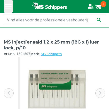
0
MS Injectienaald 1,2 x 25 mm (18G x 1) luer
lock, p/10
:
Art.nr.
:
1304807
Merk
MS Schippers