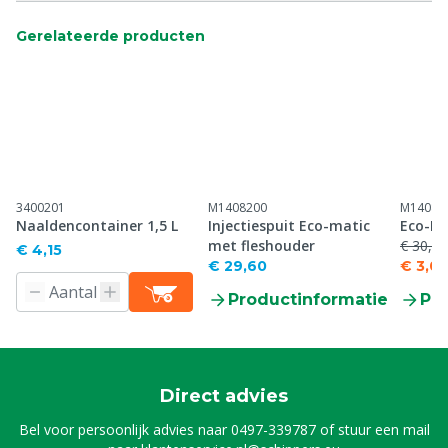
Gerelateerde producten
3400201
M1408200
M14082
Naaldencontainer 1,5 L
Injectiespuit Eco-matic
Eco-Ma
met fleshouder
€ 30,30
€ 4,15
€ 29,60
€ 3,03
Productinformatie
Pr
Direct advies
Bel voor persoonlijk advies naar
0497-339787
of stuur een mail